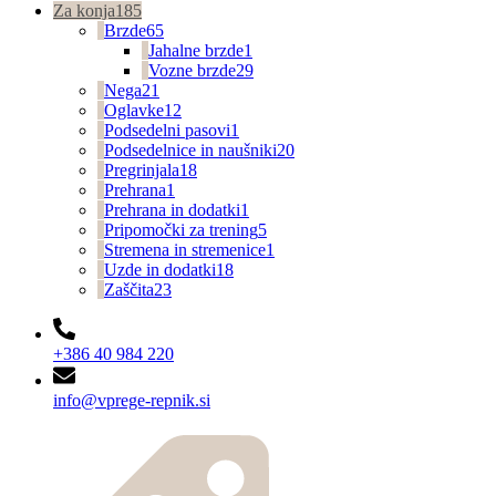
Za konja
185
Brzde
65
Jahalne brzde
1
Vozne brzde
29
Nega
21
Oglavke
12
Podsedelni pasovi
1
Podsedelnice in naušniki
20
Pregrinjala
18
Prehrana
1
Prehrana in dodatki
1
Pripomočki za trening
5
Stremena in stremenice
1
Uzde in dodatki
18
Zaščita
23
+386 40 984 220
info@vprege-repnik.si