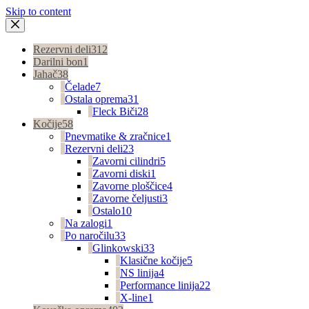
Skip to content
Rezervni deli
312
Darilni bon
1
Jahač
38
Čelade
7
Ostala oprema
31
Fleck Biči
28
Kočije
58
Pnevmatike & zračnice
1
Rezervni deli
23
Zavorni cilindri
5
Zavorni diski
1
Zavorne ploščice
4
Zavorne čeljusti
3
Ostalo
10
Na zalogi
1
Po naročilu
33
Glinkowski
33
Klasične kočije
5
NS linija
4
Performance linija
22
X-line
1