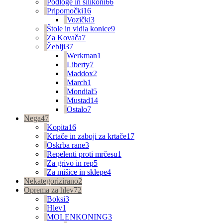
Podloge in silikoni
66
Pripomočki
16
Vozički
3
Štole in vidia konice
9
Za Kovača
7
Žeblji
37
Werkman
1
Liberty
7
Maddox
2
March
1
Mondial
5
Mustad
14
Ostalo
7
Nega
47
Kopita
16
Krtače in zaboji za krtače
17
Oskrba rane
3
Repelenti proti mrčesu
1
Za grivo in rep
5
Za mišice in sklepe
4
Nekategorizirano
2
Oprema za hlev
72
Boksi
3
Hlev
1
MOLENKONING
3