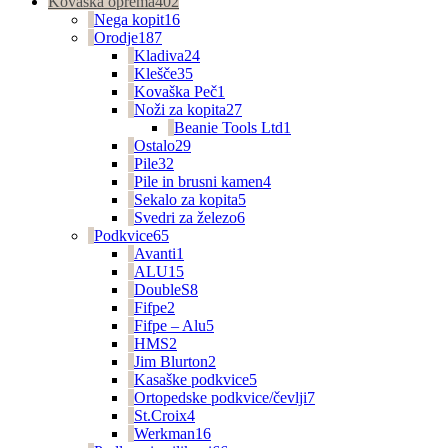
Kovaška oprema
402
Nega kopit
16
Orodje
187
Kladiva
24
Klešče
35
Kovaška Peč
1
Noži za kopita
27
Beanie Tools Ltd
1
Ostalo
29
Pile
32
Pile in brusni kamen
4
Sekalo za kopita
5
Svedri za železo
6
Podkvice
65
Avanti
1
ALU
15
DoubleS
8
Fifpe
2
Fifpe – Alu
5
HMS
2
Jim Blurton
2
Kasaške podkvice
5
Ortopedske podkvice/čevlji
7
St.Croix
4
Werkman
16