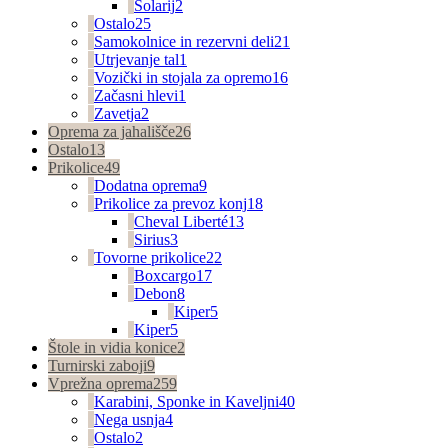
Solarij
2
Ostalo
25
Samokolnice in rezervni deli
21
Utrjevanje tal
1
Vozički in stojala za opremo
16
Začasni hlevi
1
Zavetja
2
Oprema za jahališče
26
Ostalo
13
Prikolice
49
Dodatna oprema
9
Prikolice za prevoz konj
18
Cheval Liberté
13
Sirius
3
Tovorne prikolice
22
Boxcargo
17
Debon
8
Kiper
5
Kiper
5
Štole in vidia konice
2
Turnirski zaboji
9
Vprežna oprema
259
Karabini, Sponke in Kaveljni
40
Nega usnja
4
Ostalo
2