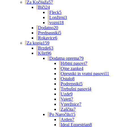
Za Kočijaža
57
Biči
24
Fleck
5
Lonžirni
3
vozni
18
Dodatno
20
Predpasniki
5
Rokavice
6
Za konja
159
Brzde
63
Kširi
96
Dodatna oprema
79
Hrbtni pasovi
7
Ojne zanke
4
Oprsniki in vratni pasovi
11
Ostalo
8
Podrepniki
5
Trebušni pasovi
4
Uzde
9
Vajeti
7
Vprežnice
7
Zaščita
7
Po Naročilu
15
Arden
7
Ideal Equestrian
8