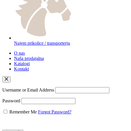
Najem prikolice / transporterja
O nas
Naša prodajalna
Katalogi
Kontakt
Username or Email Address
Password
Remember Me
Forgot Password?