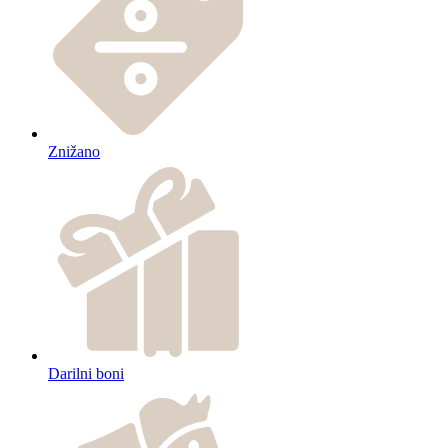
Znižano
Darilni boni