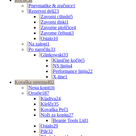
Kočije
58
Pnevmatike & zračnice
1
Rezervni deli
23
Zavorni cilindri
5
Zavorni diski
1
Zavorne ploščice
4
Zavorne čeljusti
3
Ostalo
10
Na zalogi
1
Po naročilu
33
Glinkowski
33
Klasične kočije
5
NS linija
4
Performance linija
22
X-line
1
Kovaška oprema
402
Nega kopit
16
Orodje
187
Kladiva
24
Klešče
35
Kovaška Peč
1
Noži za kopita
27
Beanie Tools Ltd
1
Ostalo
29
Pile
32