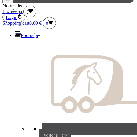
No results
Lista želja
0
Login
Shopping cart
0,00
€
0
Področja
PRIKOLICE