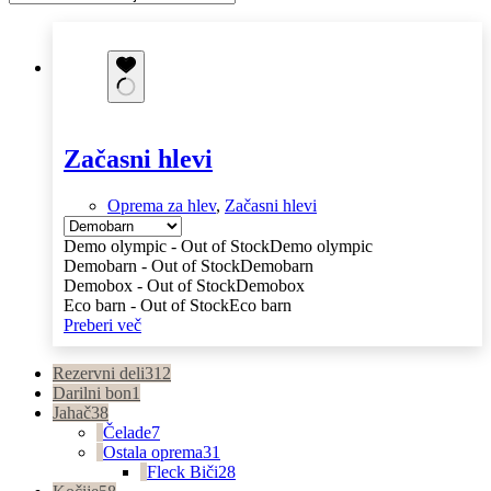
Začasni hlevi
Oprema za hlev
,
Začasni hlevi
Demo olympic - Out of Stock
Demo olympic
Demobarn - Out of Stock
Demobarn
Demobox - Out of Stock
Demobox
Eco barn - Out of Stock
Eco barn
Preberi več
Rezervni deli
312
Darilni bon
1
Jahač
38
Čelade
7
Ostala oprema
31
Fleck Biči
28