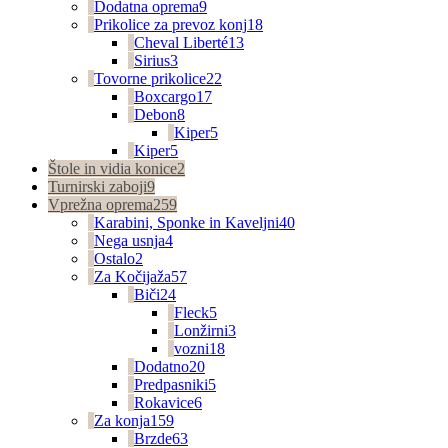
Dodatna oprema
9
Prikolice za prevoz konj
18
Cheval Liberté
13
Sirius
3
Tovorne prikolice
22
Boxcargo
17
Debon
8
Kiper
5
Kiper
5
Štole in vidia konice
2
Turnirski zaboji
9
Vprežna oprema
259
Karabini, Sponke in Kaveljni
40
Nega usnja
4
Ostalo
2
Za Kočijaža
57
Biči
24
Fleck
5
Lonžirni
3
vozni
18
Dodatno
20
Predpasniki
5
Rokavice
6
Za konja
159
Brzde
63