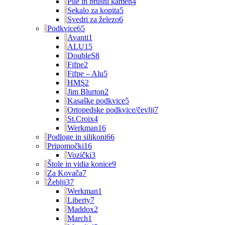
Pile in brusni kamen
4
Sekalo za kopita
5
Svedri za železo
6
Podkvice
65
Avanti
1
ALU
15
DoubleS
8
Fifpe
2
Fifpe – Alu
5
HMS
2
Jim Blurton
2
Kasaške podkvice
5
Ortopedske podkvice/čevlji
7
St.Croix
4
Werkman
16
Podloge in silikoni
66
Pripomočki
16
Vozički
3
Štole in vidia konice
9
Za Kovača
7
Žeblji
37
Werkman
1
Liberty
7
Maddox
2
March
1