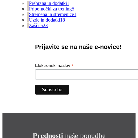
Prehrana in dodatki
1
Pripomočki za trening
5
Stremena in stremenice
1
Uzde in dodatki
18
Zaščita
23
Prijavite se na naše e-novice!
*
Elektronski naslov
Prednosti
naše ponudbe