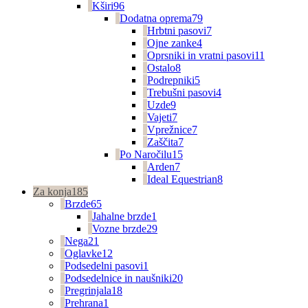
Kširi
96
Dodatna oprema
79
Hrbtni pasovi
7
Ojne zanke
4
Oprsniki in vratni pasovi
11
Ostalo
8
Podrepniki
5
Trebušni pasovi
4
Uzde
9
Vajeti
7
Vprežnice
7
Zaščita
7
Po Naročilu
15
Arden
7
Ideal Equestrian
8
Za konja
185
Brzde
65
Jahalne brzde
1
Vozne brzde
29
Nega
21
Oglavke
12
Podsedelni pasovi
1
Podsedelnice in naušniki
20
Pregrinjala
18
Prehrana
1