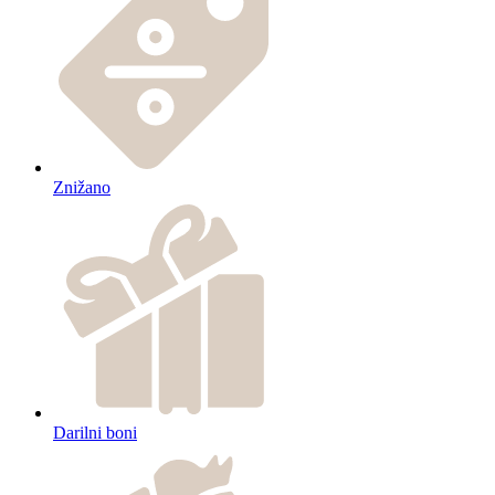
Znižano
Darilni boni