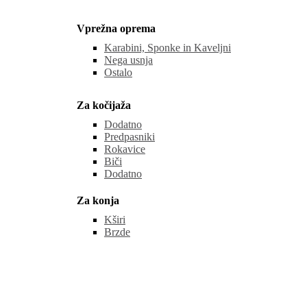
Vprežna oprema
Karabini, Sponke in Kaveljni
Nega usnja
Ostalo
Za kočijaža
Dodatno
Predpasniki
Rokavice
Biči
Dodatno
Za konja
Kširi
Brzde