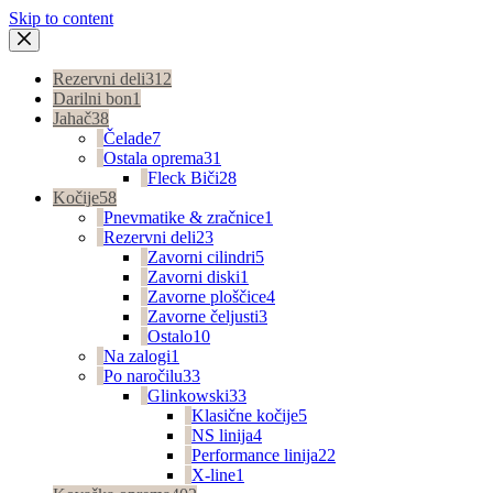
Skip to content
Rezervni deli
312
Darilni bon
1
Jahač
38
Čelade
7
Ostala oprema
31
Fleck Biči
28
Kočije
58
Pnevmatike & zračnice
1
Rezervni deli
23
Zavorni cilindri
5
Zavorni diski
1
Zavorne ploščice
4
Zavorne čeljusti
3
Ostalo
10
Na zalogi
1
Po naročilu
33
Glinkowski
33
Klasične kočije
5
NS linija
4
Performance linija
22
X-line
1