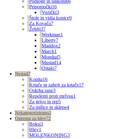
Podloge in silikoni
66
Pripomočki
16
Vozički
3
Štole in vidia konice
9
Za Kovača
7
Žeblji
37
Werkman
1
Liberty
7
Maddox
2
March
1
Mondial
5
Mustad
14
Ostalo
7
Nega
47
Kopita
16
Krtače in zaboji za krtače
17
Oskrba rane
3
Repelenti proti mrčesu
1
Za grivo in rep
5
Za mišice in sklepe
4
Nekategorizirano
2
Oprema za hlev
72
Boksi
3
Hlev
1
MOLENKONING
3