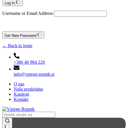
Log In
Username or Email Address
Get New Password
← Back to login
+386 40 984 220
info@vprege-repnik.si
O nas
Naša prodajalna
Katalogi
Kontakt