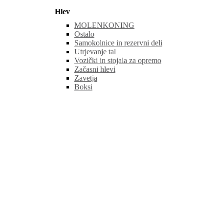
Hlev
MOLENKONING
Ostalo
Samokolnice in rezervni deli
Utrjevanje tal
Vozički in stojala za opremo
Začasni hlevi
Zavetja
Boksi