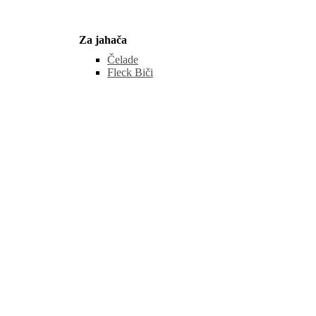
Za jahača
Čelade
Fleck Biči