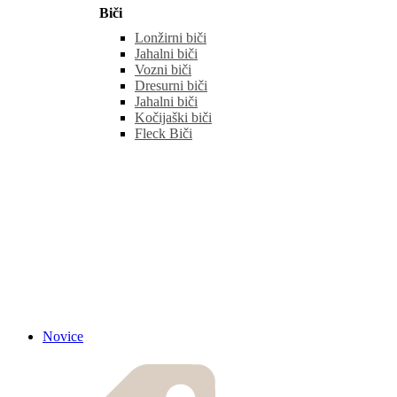
Biči
Lonžirni biči
Jahalni biči
Vozni biči
Dresurni biči
Jahalni biči
Kočijaški biči
Fleck Biči
Novice