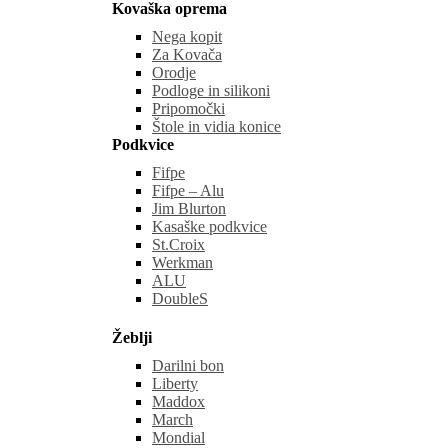
Kovaška oprema
Nega kopit
Za Kovača
Orodje
Podloge in silikoni
Pripomočki
Štole in vidia konice
Podkvice
Fifpe
Fifpe – Alu
Jim Blurton
Kasaške podkvice
St.Croix
Werkman
ALU
DoubleS
Žeblji
Darilni bon
Liberty
Maddox
March
Mondial