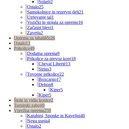
Solarij
2
Ostalo
25
Samokolnice in rezervni deli
21
Utrjevanje tal
1
Vozički in stojala za opremo
16
Začasni hlevi
1
Zavetja
2
Oprema za jahališče
26
Ostalo
13
Prikolice
49
Dodatna oprema
9
Prikolice za prevoz konj
18
Cheval Liberté
13
Sirius
3
Tovorne prikolice
22
Boxcargo
17
Debon
8
Kiper
5
Kiper
5
Štole in vidia konice
2
Turnirski zaboji
9
Vprežna oprema
259
Karabini, Sponke in Kaveljni
40
Nega usnja
4
Ostalo
2