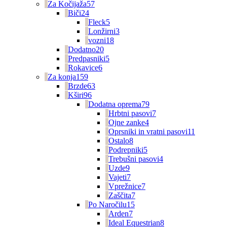
Za Kočijaža
57
Biči
24
Fleck
5
Lonžirni
3
vozni
18
Dodatno
20
Predpasniki
5
Rokavice
6
Za konja
159
Brzde
63
Kširi
96
Dodatna oprema
79
Hrbtni pasovi
7
Ojne zanke
4
Oprsniki in vratni pasovi
11
Ostalo
8
Podrepniki
5
Trebušni pasovi
4
Uzde
9
Vajeti
7
Vprežnice
7
Zaščita
7
Po Naročilu
15
Arden
7
Ideal Equestrian
8