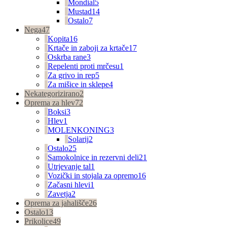
Mondial
5
Mustad
14
Ostalo
7
Nega
47
Kopita
16
Krtače in zaboji za krtače
17
Oskrba rane
3
Repelenti proti mrčesu
1
Za grivo in rep
5
Za mišice in sklepe
4
Nekategorizirano
2
Oprema za hlev
72
Boksi
3
Hlev
1
MOLENKONING
3
Solarij
2
Ostalo
25
Samokolnice in rezervni deli
21
Utrjevanje tal
1
Vozički in stojala za opremo
16
Začasni hlevi
1
Zavetja
2
Oprema za jahališče
26
Ostalo
13
Prikolice
49