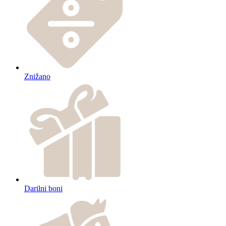
Znižano
Darilni boni