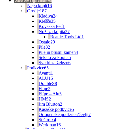
Kovaška oprema
402
Nega kopit
16
Orodje
187
Kladiva
24
Klešče
35
Kovaška Peč
1
Noži za kopita
27
Beanie Tools Ltd
1
Ostalo
29
Pile
32
Pile in brusni kamen
4
Sekalo za kopita
5
Svedri za železo
6
Podkvice
65
Avanti
1
ALU
15
DoubleS
8
Fifpe
2
Fifpe – Alu
5
HMS
2
Jim Blurton
2
Kasaške podkvice
5
Ortopedske podkvice/čevlji
7
St.Croix
4
Werkman
16