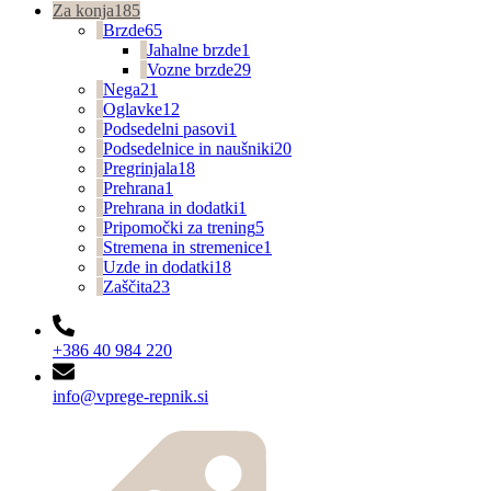
Za konja
185
Brzde
65
Jahalne brzde
1
Vozne brzde
29
Nega
21
Oglavke
12
Podsedelni pasovi
1
Podsedelnice in naušniki
20
Pregrinjala
18
Prehrana
1
Prehrana in dodatki
1
Pripomočki za trening
5
Stremena in stremenice
1
Uzde in dodatki
18
Zaščita
23
+386 40 984 220
info@vprege-repnik.si