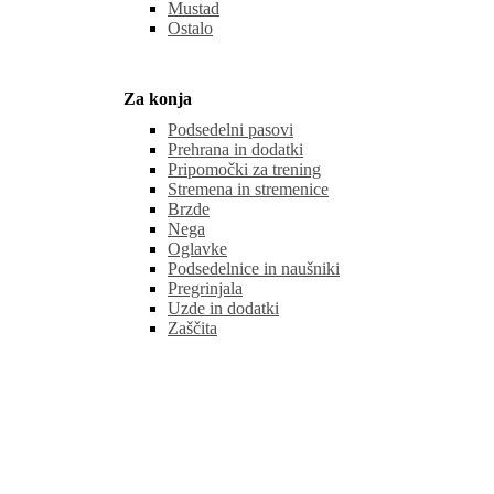
Mustad
Ostalo
Za konja
Podsedelni pasovi
Prehrana in dodatki
Pripomočki za trening
Stremena in stremenice
Brzde
Nega
Oglavke
Podsedelnice in naušniki
Pregrinjala
Uzde in dodatki
Zaščita