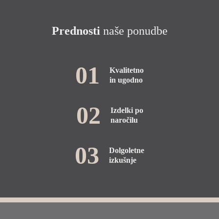
Prednosti
naše ponudbe
01
Kvalitetno
in ugodno
02
Izdelki po
naročilu
03
Dolgoletne
izkušnje