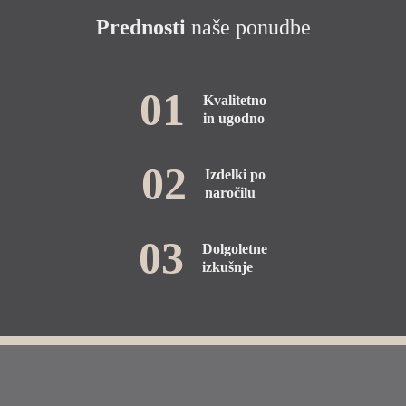
Prednosti
naše ponudbe
01
Kvalitetno
in ugodno
02
Izdelki po
naročilu
03
Dolgoletne
izkušnje