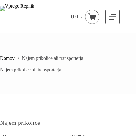
Skip
to
content
0,00
€
Shopping
cart
Domov
Najem prikolice ali transporterja
Najem prikolice ali transporterja
Najem prikolice