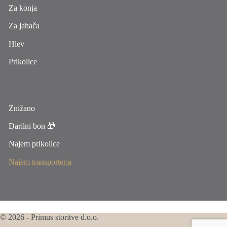
Za konja
Za jahača
Hlev
Prikolice
Znižano
Darilni bon 🎁
Najem prikolice
Najem transporterja
© 2026 - Primus storitve d.o.o.