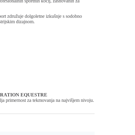
ofesionalnih športnih kočij, zasnovanih za
rt združuje dolgoletne izkušnje s sodobno
trijskim dizajnom.
DÉRATION EQUESTRE
vlja primernost za tekmovanja na najvišjem nivoju.