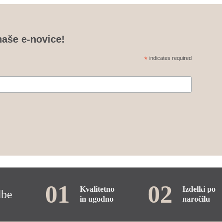
naše e-novice!
*
indicates required
01
02
Kvalitetno
Izdelki po
dbe
in ugodno
naročilu