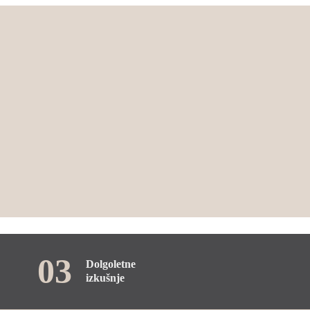
03
Dolgoletne
izkušnje