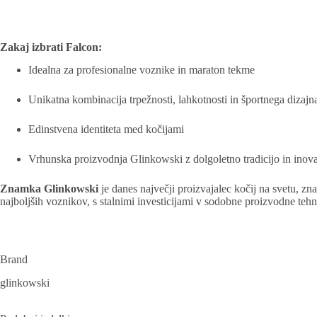
Zakaj izbrati Falcon:
Idealna za profesionalne voznike in maraton tekme
Unikatna kombinacija trpežnosti, lahkotnosti in športnega dizajn
Edinstvena identiteta med kočijami
Vrhunska proizvodnja Glinkowski z dolgoletno tradicijo in inov
Znamka Glinkowski
je danes največji proizvajalec kočij na svetu, znan
najboljših voznikov, s stalnimi investicijami v sodobne proizvodne te
Brand
glinkowski