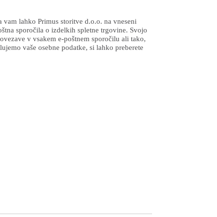
da vam lahko Primus storitve d.o.o. na vneseni
oštna sporočila o izdelkih spletne trgovine. Svojo
 povezave v vsakem e-poštnem sporočilu ali tako,
lujemo vaše osebne podatke, si lahko preberete