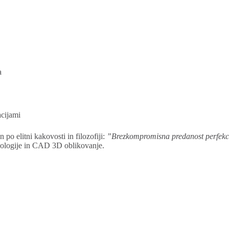
a
acijami
 po elitni kakovosti in filozofiji:
”Brezkompromisna predanost perfekci
hnologije in CAD 3D oblikovanje.