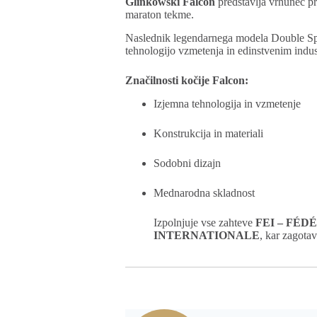
Glinkowski Falcon
predstavlja vrhunec pr
maraton tekme.
Naslednik legendarnega modela Double Spo
tehnologijo vzmetenja in edinstvenim indus
Značilnosti kočije Falcon:
Izjemna tehnologija in vzmetenje
Konstrukcija in materiali
Sodobni dizajn
Mednarodna skladnost
Izpolnjuje vse zahteve
FEI – FÉ
INTERNATIONALE
, kar zagota