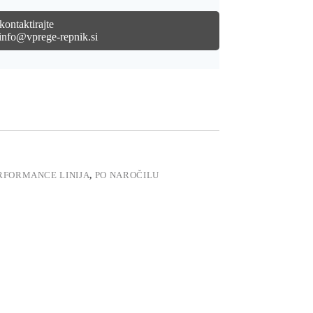
kontaktirajte
info@vprege-repnik.si
RFORMANCE LINIJA
,
PO NAROČILU