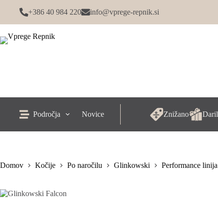
Skip
+386 40 984 220
info@vprege-repnik.si
to
content
Področja
Novice
Znižano
Daril
Domov
Kočije
Po naročilu
Glinkowski
Performance linija