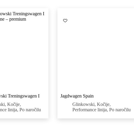
ski Treningswagen I
Jagdwagen Spain
ski
,
Kočije
,
Glinkowski
,
Kočije
,
ce linija
,
Po naročilu
Performance linija
,
Po naročilu