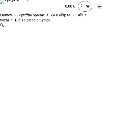
Skip
0
0,00
€
to
Shopping
content
cart
Domov
Vprežna oprema
Za Kočijaža
Biči
vozni
Bič Telescopic Sympa
🔍