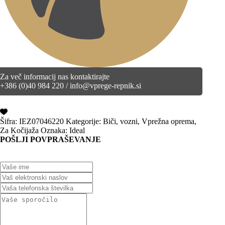
Za več informacij nas kontaktirajte
+386 (0)40 984 220 / info@vprege-repnik.si
Šifra:
IEZ07046220
Kategorije:
Biči
,
vozni
,
Vprežna oprema
,
Za Kočijaža
Oznaka:
Ideal
POŠLJI POVPRAŠEVANJE