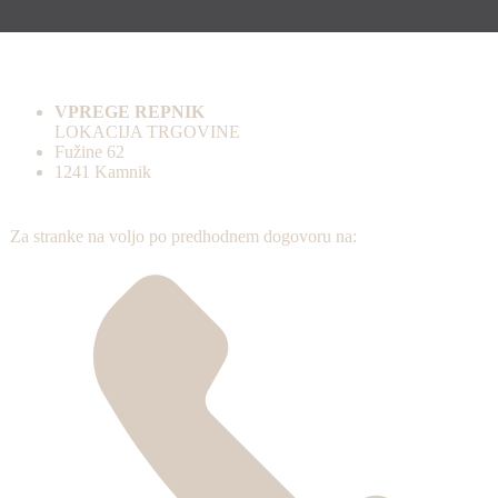
VPREGE REPNIK
LOKACIJA TRGOVINE
Fužine 62
1241 Kamnik
Za stranke na voljo po predhodnem dogovoru na: