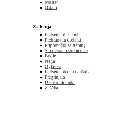
Mustad
Ostalo
Za konja
Podsedelni pasovi
Prehrana in dodatki
Pripomočki za trening
Stremena in stremenice
Brzde
Nega
Oglavke
Podsedelnice in naušniki
Pregrinjala
Uzde in dodatki
Zaščita