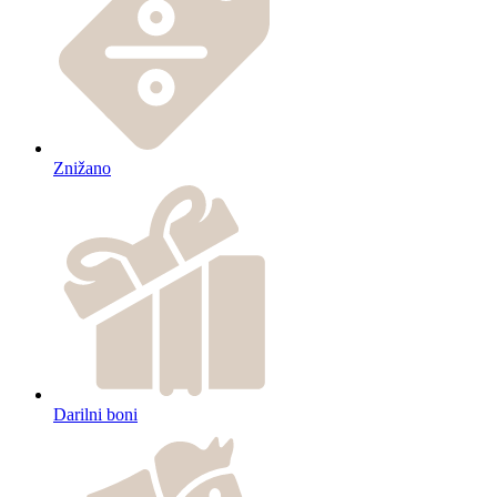
Znižano
Darilni boni