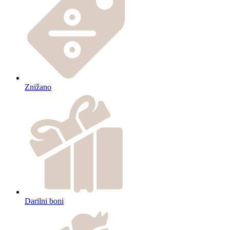
Znižano
Darilni boni