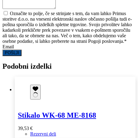
Označite to polje, če se strinjate s tem, da vam lahko Primus
storitve d.o.o. na vneseni elektronski naslov občasno pošilja tudi e-
poštna sporočila o izdelkih spletne trgovine. Svojo privolitev lahko
kadarkoli prekličete prek povezave v vsakem e-poštnem sporočilu
ali tako, da se obrnete na nas. Več o tem, kako obdelujemo vaše
osebne podatke, si lahko preberete na strani Pogoji poslovanja.
*
Email
POŠLJI
Podobni izdelki
Stikalo WK-68 ME-8168
39,53
€
Rezervni deli