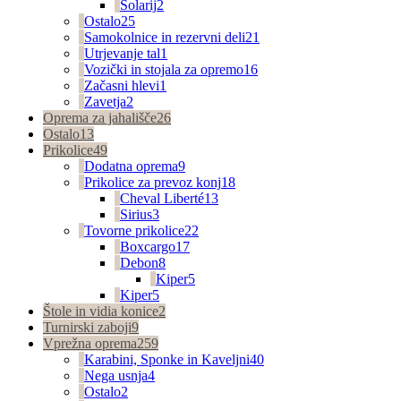
Solarij
2
Ostalo
25
Samokolnice in rezervni deli
21
Utrjevanje tal
1
Vozički in stojala za opremo
16
Začasni hlevi
1
Zavetja
2
Oprema za jahališče
26
Ostalo
13
Prikolice
49
Dodatna oprema
9
Prikolice za prevoz konj
18
Cheval Liberté
13
Sirius
3
Tovorne prikolice
22
Boxcargo
17
Debon
8
Kiper
5
Kiper
5
Štole in vidia konice
2
Turnirski zaboji
9
Vprežna oprema
259
Karabini, Sponke in Kaveljni
40
Nega usnja
4
Ostalo
2