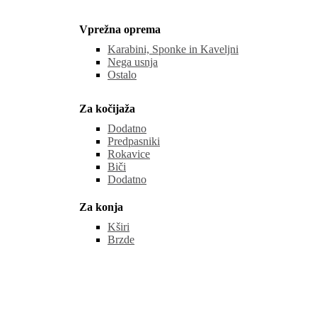
Vprežna oprema
Karabini, Sponke in Kaveljni
Nega usnja
Ostalo
Za kočijaža
Dodatno
Predpasniki
Rokavice
Biči
Dodatno
Za konja
Kširi
Brzde