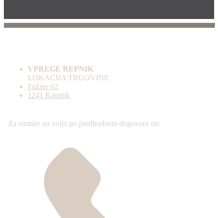
VPREGE REPNIK
LOKACIJA TRGOVINE
Fužine 62
1241 Kamnik
Za stranke na voljo po predhodnem dogovoru na: