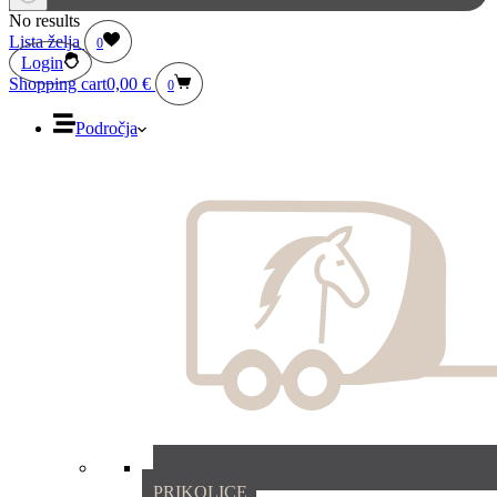
No results
Lista želja
0
Login
Shopping cart
0,00
€
0
Področja
PRIKOLICE