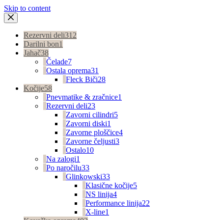
Skip to content
Rezervni deli
312
Darilni bon
1
Jahač
38
Čelade
7
Ostala oprema
31
Fleck Biči
28
Kočije
58
Pnevmatike & zračnice
1
Rezervni deli
23
Zavorni cilindri
5
Zavorni diski
1
Zavorne ploščice
4
Zavorne čeljusti
3
Ostalo
10
Na zalogi
1
Po naročilu
33
Glinkowski
33
Klasične kočije
5
NS linija
4
Performance linija
22
X-line
1