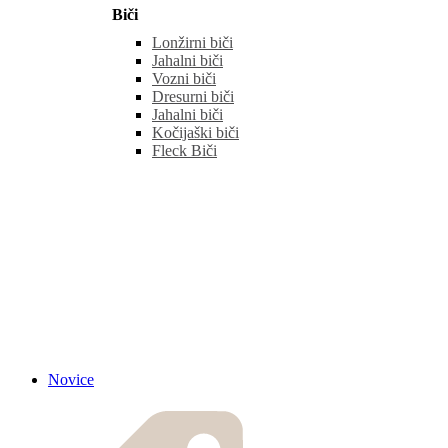
Biči
Lonžirni biči
Jahalni biči
Vozni biči
Dresurni biči
Jahalni biči
Kočijaški biči
Fleck Biči
Novice