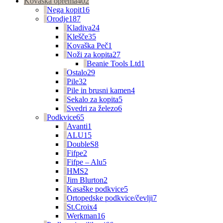
Kovaška oprema
402
Nega kopit
16
Orodje
187
Kladiva
24
Klešče
35
Kovaška Peč
1
Noži za kopita
27
Beanie Tools Ltd
1
Ostalo
29
Pile
32
Pile in brusni kamen
4
Sekalo za kopita
5
Svedri za železo
6
Podkvice
65
Avanti
1
ALU
15
DoubleS
8
Fifpe
2
Fifpe – Alu
5
HMS
2
Jim Blurton
2
Kasaške podkvice
5
Ortopedske podkvice/čevlji
7
St.Croix
4
Werkman
16