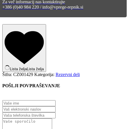
Za več informacij nas kontaktirajte
+386 (0)40 984 220 / info@vprege-repnik.si
Lista želja
Lista želja
Šifra:
CZ001429
Kategorija:
Rezervni deli
POŠLJI POVPRAŠEVANJE