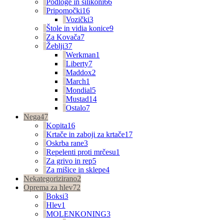
Podloge in silikoni
66
Pripomočki
16
Vozički
3
Štole in vidia konice
9
Za Kovača
7
Žeblji
37
Werkman
1
Liberty
7
Maddox
2
March
1
Mondial
5
Mustad
14
Ostalo
7
Nega
47
Kopita
16
Krtače in zaboji za krtače
17
Oskrba rane
3
Repelenti proti mrčesu
1
Za grivo in rep
5
Za mišice in sklepe
4
Nekategorizirano
2
Oprema za hlev
72
Boksi
3
Hlev
1
MOLENKONING
3