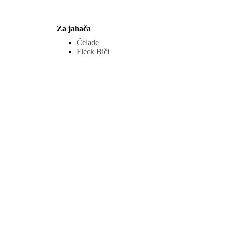
Za jahača
Čelade
Fleck Biči