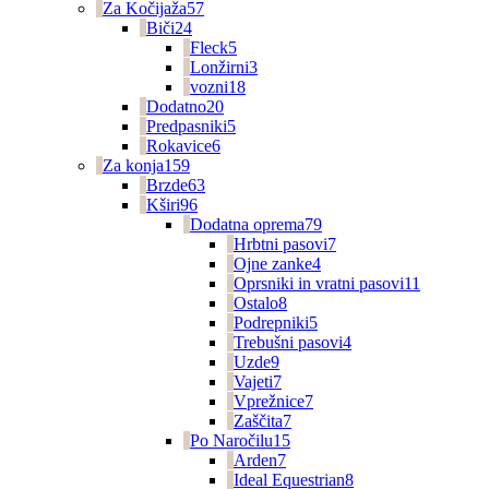
Za Kočijaža
57
Biči
24
Fleck
5
Lonžirni
3
vozni
18
Dodatno
20
Predpasniki
5
Rokavice
6
Za konja
159
Brzde
63
Kširi
96
Dodatna oprema
79
Hrbtni pasovi
7
Ojne zanke
4
Oprsniki in vratni pasovi
11
Ostalo
8
Podrepniki
5
Trebušni pasovi
4
Uzde
9
Vajeti
7
Vprežnice
7
Zaščita
7
Po Naročilu
15
Arden
7
Ideal Equestrian
8