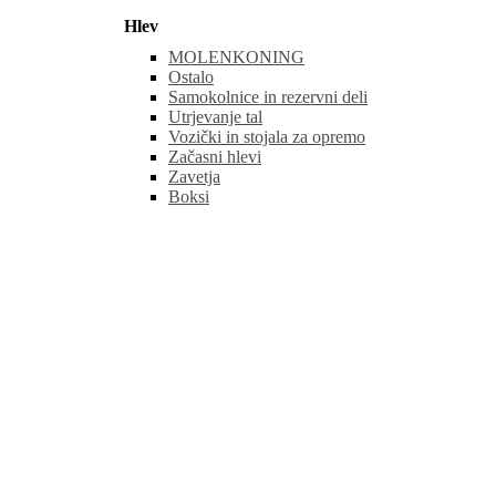
Hlev
MOLENKONING
Ostalo
Samokolnice in rezervni deli
Utrjevanje tal
Vozički in stojala za opremo
Začasni hlevi
Zavetja
Boksi