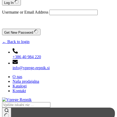
Log In
Username or Email Address
Get New Password
← Back to login
+386 40 984 220
info@vprege-repnik.si
O nas
Naša prodajalna
Katalogi
Kontakt