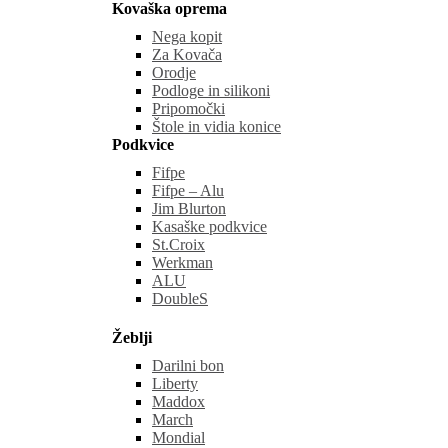
Kovaška oprema
Nega kopit
Za Kovača
Orodje
Podloge in silikoni
Pripomočki
Štole in vidia konice
Podkvice
Fifpe
Fifpe – Alu
Jim Blurton
Kasaške podkvice
St.Croix
Werkman
ALU
DoubleS
Žeblji
Darilni bon
Liberty
Maddox
March
Mondial