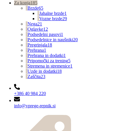
Za konja
185
Brzde
65
Jahalne brzde
1
Vozne brzde
29
Nega
21
Oglavke
12
Podsedelni pasovi
1
Podsedelnice in naušniki
20
Pregrinjala
18
Prehrana
1
Prehrana in dodatki
1
Pripomočki za trening
5
Stremena in stremenice
1
Uzde in dodatki
18
Zaščita
23
+386 40 984 220
info@vprege-repnik.si