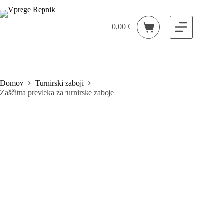
Skip
to
content
0,00
€
Shopping
cart
Domov
Turnirski zaboji
Zaščitna prevleka za turnirske zaboje