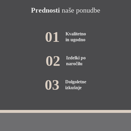
Prednosti
naše ponudbe
01
Kvalitetno
in ugodno
02
Izdelki po
naročilu
03
Dolgoletne
izkušnje