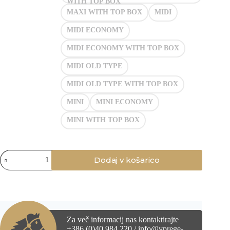
WITH TOP BOX
MAXI WITH TOP BOX
MIDI
MIDI ECONOMY
MIDI ECONOMY WITH TOP BOX
MIDI OLD TYPE
MIDI OLD TYPE WITH TOP BOX
MINI
MINI ECONOMY
MINI WITH TOP BOX
Zaščitna
Dodaj v košarico
prevleka
za
turnirske
zaboje
količina
Za več informacij nas kontaktirajte
+386 (0)40 984 220 / info@vprege-