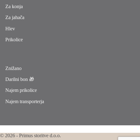
Za konja
Za jahača
Hlev
Prikolice
Znižano
Darilni bon 🎁
Najem prikolice
Najem transporterja
© 2026 - Primus storitve d.o.o.