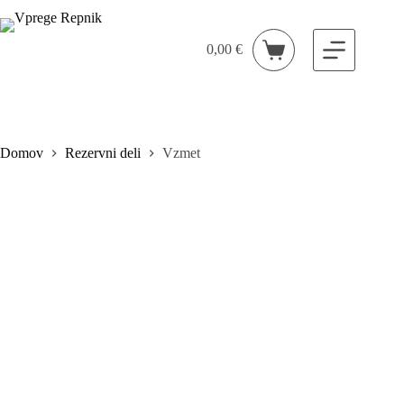
Skip
to
content
0,00
€
Shopping
cart
Domov
Rezervni deli
Vzmet