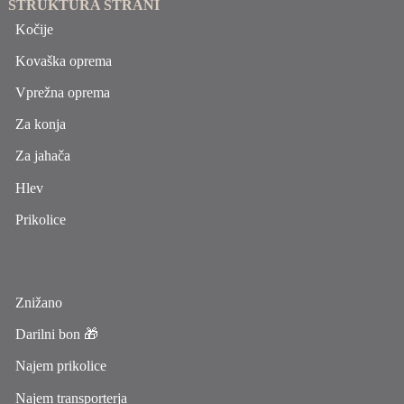
STRUKTURA STRANI
Kočije
Kovaška oprema
Vprežna oprema
Za konja
Za jahača
Hlev
Prikolice
Znižano
Darilni bon 🎁
Najem prikolice
Najem transporterja