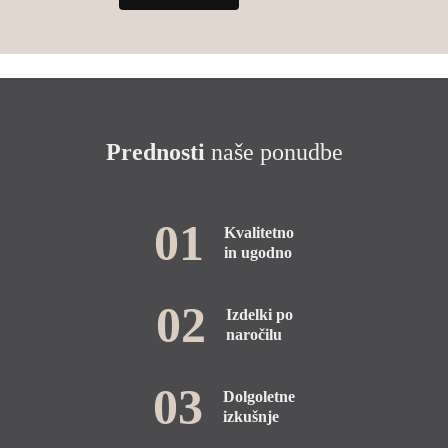
Prednosti
naše ponudbe
01
Kvalitetno
in ugodno
02
Izdelki po
naročilu
03
Dolgoletne
izkušnje