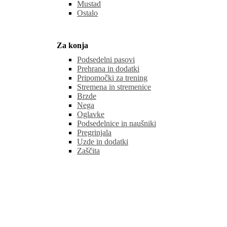
Mustad
Ostalo
Za konja
Podsedelni pasovi
Prehrana in dodatki
Pripomočki za trening
Stremena in stremenice
Brzde
Nega
Oglavke
Podsedelnice in naušniki
Pregrinjala
Uzde in dodatki
Zaščita