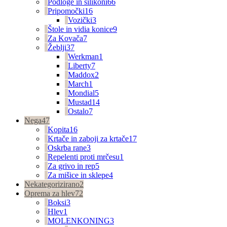
Podloge in silikoni
66
Pripomočki
16
Vozički
3
Štole in vidia konice
9
Za Kovača
7
Žeblji
37
Werkman
1
Liberty
7
Maddox
2
March
1
Mondial
5
Mustad
14
Ostalo
7
Nega
47
Kopita
16
Krtače in zaboji za krtače
17
Oskrba rane
3
Repelenti proti mrčesu
1
Za grivo in rep
5
Za mišice in sklepe
4
Nekategorizirano
2
Oprema za hlev
72
Boksi
3
Hlev
1
MOLENKONING
3