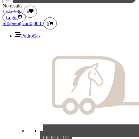
No results
Lista želja
0
Login
Shopping cart
0,00
€
0
Področja
PRIKOLICE