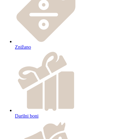
Znižano
Darilni boni