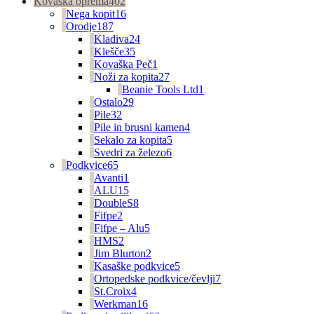
Kovaška oprema
402
Nega kopit
16
Orodje
187
Kladiva
24
Klešče
35
Kovaška Peč
1
Noži za kopita
27
Beanie Tools Ltd
1
Ostalo
29
Pile
32
Pile in brusni kamen
4
Sekalo za kopita
5
Svedri za železo
6
Podkvice
65
Avanti
1
ALU
15
DoubleS
8
Fifpe
2
Fifpe – Alu
5
HMS
2
Jim Blurton
2
Kasaške podkvice
5
Ortopedske podkvice/čevlji
7
St.Croix
4
Werkman
16