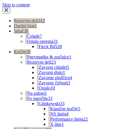
Skip to content
Rezervni deli
312
Darilni bon
1
Jahač
38
Čelade
7
Ostala oprema
31
Fleck Biči
28
Kočije
58
Pnevmatike & zračnice
1
Rezervni deli
23
Zavorni cilindri
5
Zavorni diski
1
Zavorne ploščice
4
Zavorne čeljusti
3
Ostalo
10
Na zalogi
1
Po naročilu
33
Glinkowski
33
Klasične kočije
5
NS linija
4
Performance linija
22
X-line
1