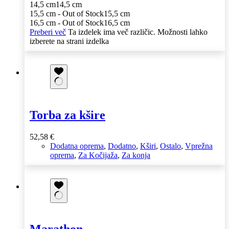
14,5 cm
14,5 cm
15,5 cm - Out of Stock
15,5 cm
16,5 cm - Out of Stock
16,5 cm
Preberi več
Ta izdelek ima več različic. Možnosti lahko
izberete na strani izdelka
Torba za kšire
52,58
€
Dodatna oprema
,
Dodatno
,
Kširi
,
Ostalo
,
Vprežna
oprema
,
Za Kočijaža
,
Za konja
Marathon