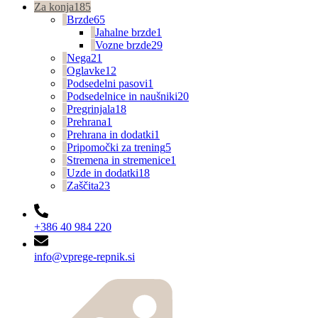
Za konja
185
Brzde
65
Jahalne brzde
1
Vozne brzde
29
Nega
21
Oglavke
12
Podsedelni pasovi
1
Podsedelnice in naušniki
20
Pregrinjala
18
Prehrana
1
Prehrana in dodatki
1
Pripomočki za trening
5
Stremena in stremenice
1
Uzde in dodatki
18
Zaščita
23
+386 40 984 220
info@vprege-repnik.si