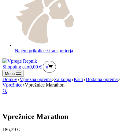
Najem prikolice / transporterja
Shopping cart
0,00
€
0
Menu
Domov
Vprežna oprema
Za konja
Kširi
Dodatna oprema
Vprežnice
Vprežnice Marathon
🔍
Vprežnice Marathon
186,29
€