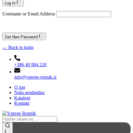
Log In
Username or Email Address
Get New Password
← Back to login
+386 40 984 220
info@vprege-repnik.si
O nas
Naša prodajalna
Katalogi
Kontakt