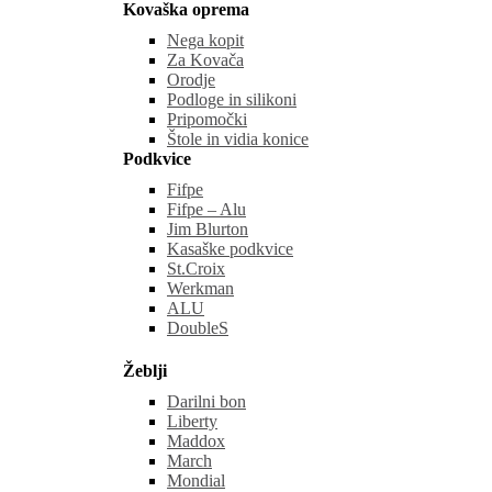
Kovaška oprema
Nega kopit
Za Kovača
Orodje
Podloge in silikoni
Pripomočki
Štole in vidia konice
Podkvice
Fifpe
Fifpe – Alu
Jim Blurton
Kasaške podkvice
St.Croix
Werkman
ALU
DoubleS
Žeblji
Darilni bon
Liberty
Maddox
March
Mondial