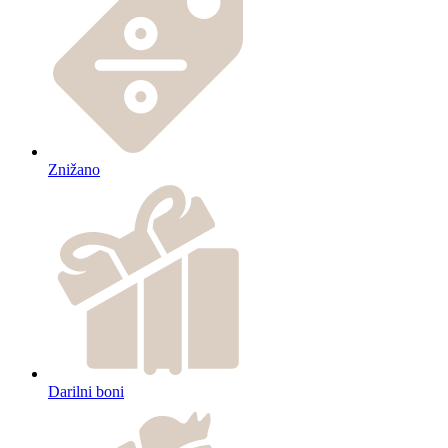
Znižano
Darilni boni