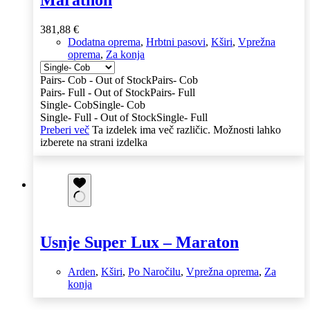
381,88
€
Dodatna oprema
,
Hrbtni pasovi
,
Kširi
,
Vprežna
oprema
,
Za konja
Pairs- Cob - Out of Stock
Pairs- Cob
Pairs- Full - Out of Stock
Pairs- Full
Single- Cob
Single- Cob
Single- Full - Out of Stock
Single- Full
Preberi več
Ta izdelek ima več različic. Možnosti lahko
izberete na strani izdelka
Usnje Super Lux – Maraton
Arden
,
Kširi
,
Po Naročilu
,
Vprežna oprema
,
Za
konja