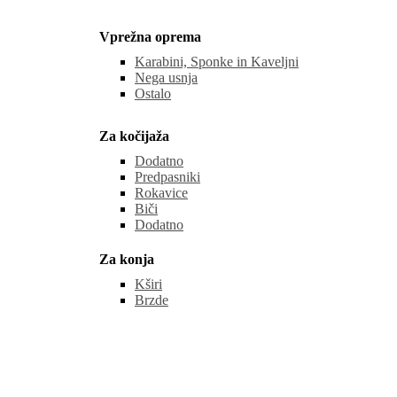
Vprežna oprema
Karabini, Sponke in Kaveljni
Nega usnja
Ostalo
Za kočijaža
Dodatno
Predpasniki
Rokavice
Biči
Dodatno
Za konja
Kširi
Brzde