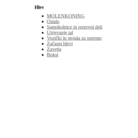
Hlev
MOLENKONING
Ostalo
Samokolnice in rezervni deli
Utrjevanje tal
Vozički in stojala za opremo
Začasni hlevi
Zavetja
Boksi