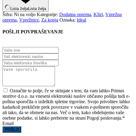
Lista želja
Lista želja
Šifra:
Ni na voljo
Kategorije:
Dodatna oprema
,
Kširi
,
Vprežna
oprema
,
Vprežnice
,
Za konja
Oznaka:
Ideal
POŠLJI POVPRAŠEVANJE
Označite to polje, če se strinjate s tem, da vam lahko Primus
storitve d.o.o. na vneseni elektronski naslov občasno pošilja tudi e-
poštna sporočila o izdelkih spletne trgovine. Svojo privolitev lahko
kadarkoli prekličete prek povezave v vsakem e-poštnem sporočilu
ali tako, da se obrnete na nas. Več o tem, kako obdelujemo vaše
osebne podatke, si lahko preberete na strani Pogoji poslovanja.
*
Email
POŠLJI