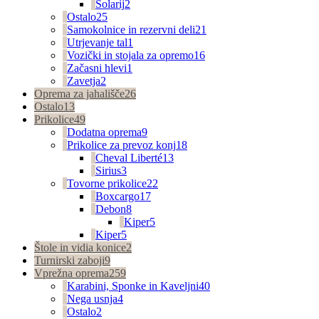
Solarij
2
Ostalo
25
Samokolnice in rezervni deli
21
Utrjevanje tal
1
Vozički in stojala za opremo
16
Začasni hlevi
1
Zavetja
2
Oprema za jahališče
26
Ostalo
13
Prikolice
49
Dodatna oprema
9
Prikolice za prevoz konj
18
Cheval Liberté
13
Sirius
3
Tovorne prikolice
22
Boxcargo
17
Debon
8
Kiper
5
Kiper
5
Štole in vidia konice
2
Turnirski zaboji
9
Vprežna oprema
259
Karabini, Sponke in Kaveljni
40
Nega usnja
4
Ostalo
2