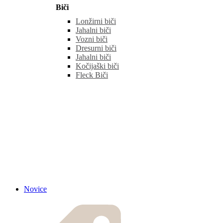
Biči
Lonžirni biči
Jahalni biči
Vozni biči
Dresurni biči
Jahalni biči
Kočijaški biči
Fleck Biči
Novice