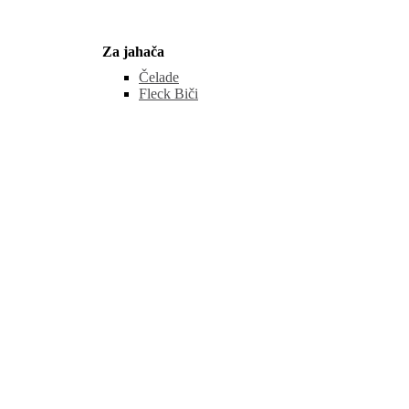
Za jahača
Čelade
Fleck Biči