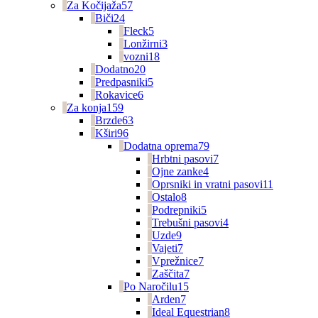
Za Kočijaža
57
Biči
24
Fleck
5
Lonžirni
3
vozni
18
Dodatno
20
Predpasniki
5
Rokavice
6
Za konja
159
Brzde
63
Kširi
96
Dodatna oprema
79
Hrbtni pasovi
7
Ojne zanke
4
Oprsniki in vratni pasovi
11
Ostalo
8
Podrepniki
5
Trebušni pasovi
4
Uzde
9
Vajeti
7
Vprežnice
7
Zaščita
7
Po Naročilu
15
Arden
7
Ideal Equestrian
8