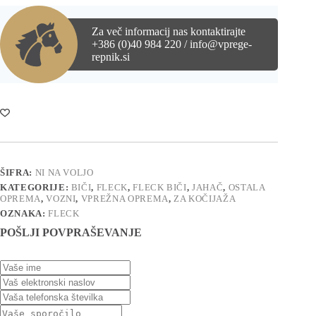
Za več informacij nas kontaktirajte
+386 (0)40 984 220 / info@vprege-
repnik.si
ŠIFRA:
NI NA VOLJO
KATEGORIJE:
BIČI
,
FLECK
,
FLECK BIČI
,
JAHAČ
,
OSTALA
OPREMA
,
VOZNI
,
VPREŽNA OPREMA
,
ZA KOČIJAŽA
OZNAKA:
FLECK
POŠLJI POVPRAŠEVANJE