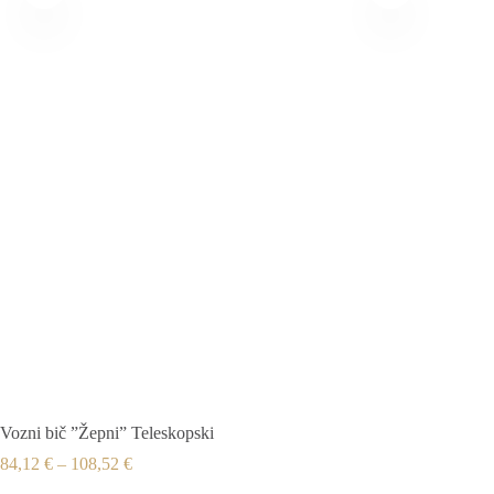
Vozni bič ”Žepni” Teleskopski
84,12
€
–
108,52
€