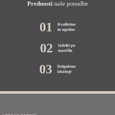
Prednosti
naše ponudbe
01
Kvalitetno
in ugodno
02
Izdelki po
naročilu
03
Dolgoletne
izkušnje