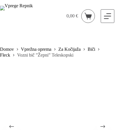
Skip
to
content
0,00
€
Shopping
cart
Domov
Vprežna oprema
Za Kočijaža
Biči
Fleck
Vozni bič ”Žepni” Teleskopski