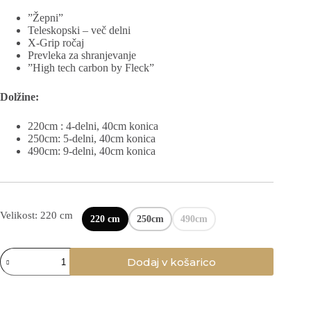
”Žepni”
Teleskopski – več delni
X-Grip ročaj
Prevleka za shranjevanje
”High tech carbon by Fleck”
Dolžine:
220cm : 4-delni, 40cm konica
250cm: 5-delni, 40cm konica
490cm: 9-delni, 40cm konica
Velikost: 220 cm
220 cm
250cm
490cm
Vozni
Dodaj v košarico
bič
''Žepni''
Teleskopski
količina