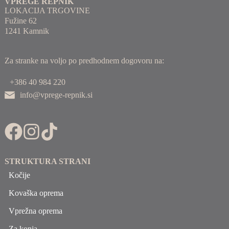
VPREGE REPNIK
LOKACIJA TRGOVINE
Fužine 62
1241 Kamnik
Za stranke na voljo po predhodnem dogovoru na:
+386 40 984 220
info@vprege-repnik.si
STRUKTURA STRANI
Kočije
Kovaška oprema
Vprežna oprema
Za konja