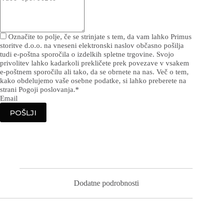
Označite to polje, če se strinjate s tem, da vam lahko Primus
storitve d.o.o. na vneseni elektronski naslov občasno pošilja
tudi e-poštna sporočila o izdelkih spletne trgovine. Svojo
privolitev lahko kadarkoli prekličete prek povezave v vsakem
e-poštnem sporočilu ali tako, da se obrnete na nas. Več o tem,
kako obdelujemo vaše osebne podatke, si lahko preberete na
strani Pogoji poslovanja.
*
Email
POŠLJI
Dodatne podrobnosti