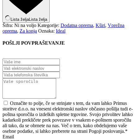
Lista želja
Lista želja
Šifra:
Ni na voljo
Kategorije:
Dodatna oprema
,
Kširi
,
Vprežna
oprema
,
Za konja
Oznaka:
Ideal
POŠLJI POVPRAŠEVANJE
Označite to polje, če se strinjate s tem, da vam lahko Primus
storitve d.o.o. na vneseni elektronski naslov občasno pošilja tudi e-
poštna sporočila o izdelkih spletne trgovine. Svojo privolitev lahko
kadarkoli prekličete prek povezave v vsakem e-poštnem sporočilu
ali tako, da se obrnete na nas. Več o tem, kako obdelujemo vaše
osebne podatke, si lahko preberete na strani Pogoji poslovanja.
*
Email