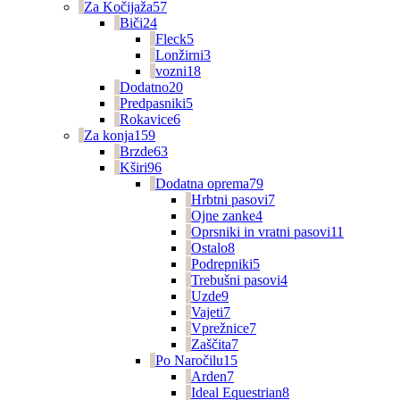
Za Kočijaža
57
Biči
24
Fleck
5
Lonžirni
3
vozni
18
Dodatno
20
Predpasniki
5
Rokavice
6
Za konja
159
Brzde
63
Kširi
96
Dodatna oprema
79
Hrbtni pasovi
7
Ojne zanke
4
Oprsniki in vratni pasovi
11
Ostalo
8
Podrepniki
5
Trebušni pasovi
4
Uzde
9
Vajeti
7
Vprežnice
7
Zaščita
7
Po Naročilu
15
Arden
7
Ideal Equestrian
8