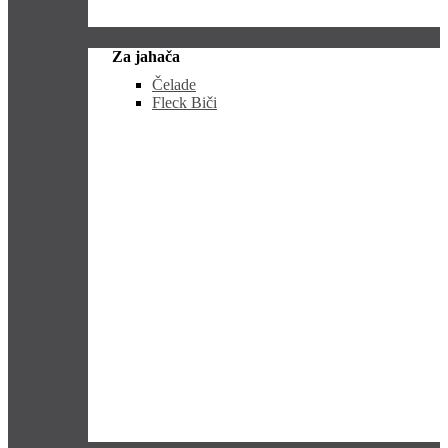
Za jahača
Čelade
Fleck Biči