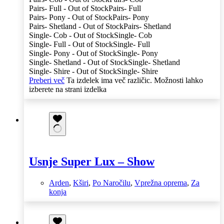
Pairs- Full - Out of Stock
Pairs- Full
Pairs- Pony - Out of Stock
Pairs- Pony
Pairs- Shetland - Out of Stock
Pairs- Shetland
Single- Cob - Out of Stock
Single- Cob
Single- Full - Out of Stock
Single- Full
Single- Pony - Out of Stock
Single- Pony
Single- Shetland - Out of Stock
Single- Shetland
Single- Shire - Out of Stock
Single- Shire
Preberi več
Ta izdelek ima več različic. Možnosti lahko
izberete na strani izdelka
Usnje Super Lux – Show
Arden
,
Kširi
,
Po Naročilu
,
Vprežna oprema
,
Za
konja