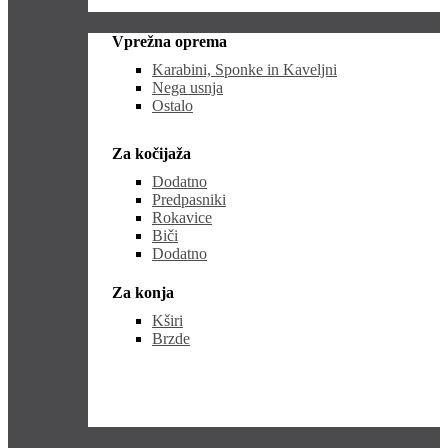
Vprežna oprema
Karabini, Sponke in Kaveljni
Nega usnja
Ostalo
Za kočijaža
Dodatno
Predpasniki
Rokavice
Biči
Dodatno
Za konja
Kširi
Brzde