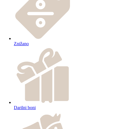
Znižano
Darilni boni