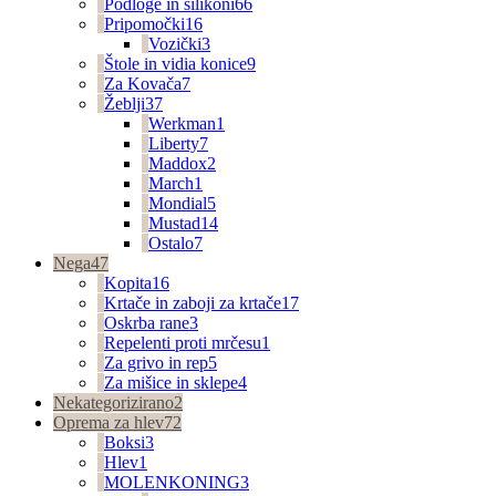
Podloge in silikoni
66
Pripomočki
16
Vozički
3
Štole in vidia konice
9
Za Kovača
7
Žeblji
37
Werkman
1
Liberty
7
Maddox
2
March
1
Mondial
5
Mustad
14
Ostalo
7
Nega
47
Kopita
16
Krtače in zaboji za krtače
17
Oskrba rane
3
Repelenti proti mrčesu
1
Za grivo in rep
5
Za mišice in sklepe
4
Nekategorizirano
2
Oprema za hlev
72
Boksi
3
Hlev
1
MOLENKONING
3