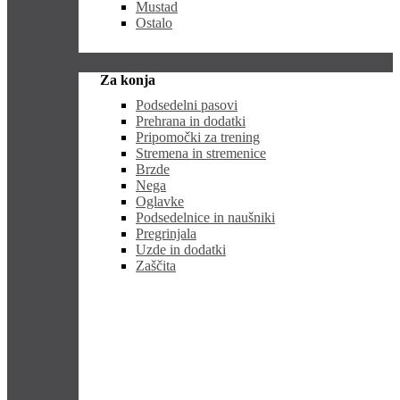
Mustad
Ostalo
Za konja
Podsedelni pasovi
Prehrana in dodatki
Pripomočki za trening
Stremena in stremenice
Brzde
Nega
Oglavke
Podsedelnice in naušniki
Pregrinjala
Uzde in dodatki
Zaščita