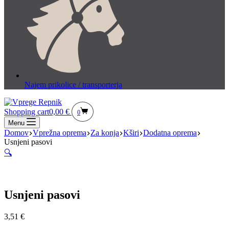
Najem prikolice / transporterja
Shopping cart
0,00
€
0
Menu
Domov
Vprežna oprema
Za konja
Kširi
Dodatna oprema
Usnjeni pasovi
🔍
Usnjeni pasovi
3,51
€