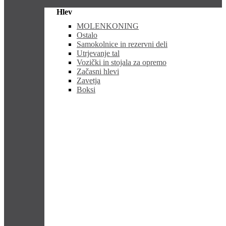
Hlev
MOLENKONING
Ostalo
Samokolnice in rezervni deli
Utrjevanje tal
Vozički in stojala za opremo
Začasni hlevi
Zavetja
Boksi