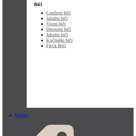
Biči
Lonžirni biči
Jahalni biči
Vozni biči
Dresurni biči
Jahalni biči
Kočijaški biči
Fleck Biči
Novice