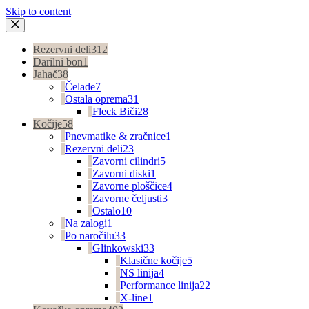
Skip to content
Rezervni deli
312
Darilni bon
1
Jahač
38
Čelade
7
Ostala oprema
31
Fleck Biči
28
Kočije
58
Pnevmatike & zračnice
1
Rezervni deli
23
Zavorni cilindri
5
Zavorni diski
1
Zavorne ploščice
4
Zavorne čeljusti
3
Ostalo
10
Na zalogi
1
Po naročilu
33
Glinkowski
33
Klasične kočije
5
NS linija
4
Performance linija
22
X-line
1