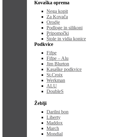
Kovaška oprema
Nega kopit
Za Kovača
Orodje
Podloge in silikoni
Pripomočki
Štole in vidia konice
Podkvice
Fifpe
Fifpe – Alu
Jim Blurton
Kasaške podkvice
St.Croix
Werkman
ALU
DoubleS
Žeblji
Darilni bon
Liberty
Maddox
March
Mondial