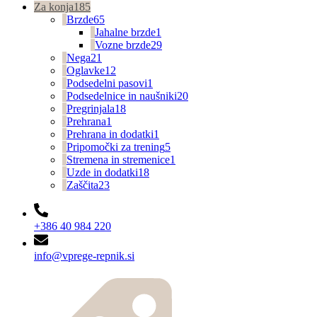
Za konja
185
Brzde
65
Jahalne brzde
1
Vozne brzde
29
Nega
21
Oglavke
12
Podsedelni pasovi
1
Podsedelnice in naušniki
20
Pregrinjala
18
Prehrana
1
Prehrana in dodatki
1
Pripomočki za trening
5
Stremena in stremenice
1
Uzde in dodatki
18
Zaščita
23
+386 40 984 220
info@vprege-repnik.si