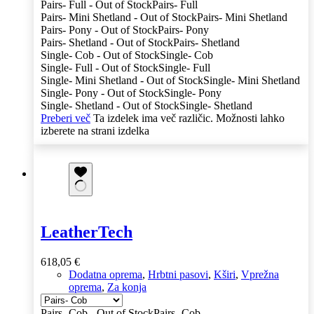
Pairs- Full - Out of Stock
Pairs- Full
Pairs- Mini Shetland - Out of Stock
Pairs- Mini Shetland
Pairs- Pony - Out of Stock
Pairs- Pony
Pairs- Shetland - Out of Stock
Pairs- Shetland
Single- Cob - Out of Stock
Single- Cob
Single- Full - Out of Stock
Single- Full
Single- Mini Shetland - Out of Stock
Single- Mini Shetland
Single- Pony - Out of Stock
Single- Pony
Single- Shetland - Out of Stock
Single- Shetland
Preberi več
Ta izdelek ima več različic. Možnosti lahko
izberete na strani izdelka
LeatherTech
618,05
€
Dodatna oprema
,
Hrbtni pasovi
,
Kširi
,
Vprežna
oprema
,
Za konja
Pairs- Cob - Out of Stock
Pairs- Cob