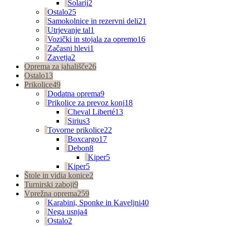
Solarij
2
Ostalo
25
Samokolnice in rezervni deli
21
Utrjevanje tal
1
Vozički in stojala za opremo
16
Začasni hlevi
1
Zavetja
2
Oprema za jahališče
26
Ostalo
13
Prikolice
49
Dodatna oprema
9
Prikolice za prevoz konj
18
Cheval Liberté
13
Sirius
3
Tovorne prikolice
22
Boxcargo
17
Debon
8
Kiper
5
Kiper
5
Štole in vidia konice
2
Turnirski zaboji
9
Vprežna oprema
259
Karabini, Sponke in Kaveljni
40
Nega usnja
4
Ostalo
2