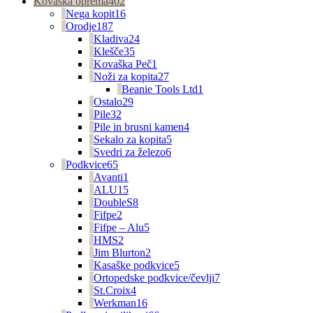
Kovaška oprema
402
Nega kopit
16
Orodje
187
Kladiva
24
Klešče
35
Kovaška Peč
1
Noži za kopita
27
Beanie Tools Ltd
1
Ostalo
29
Pile
32
Pile in brusni kamen
4
Sekalo za kopita
5
Svedri za železo
6
Podkvice
65
Avanti
1
ALU
15
DoubleS
8
Fifpe
2
Fifpe – Alu
5
HMS
2
Jim Blurton
2
Kasaške podkvice
5
Ortopedske podkvice/čevlji
7
St.Croix
4
Werkman
16