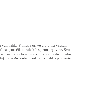
da vam lahko Primus storitve d.o.o. na vneseni
oštna sporočila o izdelkih spletne trgovine. Svojo
 povezave v vsakem e-poštnem sporočilu ali tako,
lujemo vaše osebne podatke, si lahko preberete