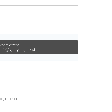
kontaktirajte
info@vprege-repnik.si
JE
,
OSTALO