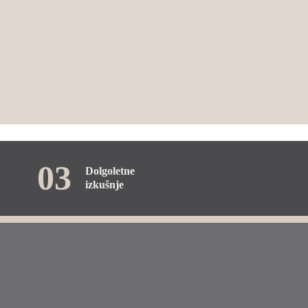
03
Dolgoletne
izkušnje