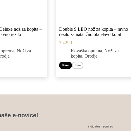
eluxe nož za kopita –
Double S LEO nož za kopita – ravno
avno rezilo
rezilo za natančno obdelavo kopit
35,29
€
 oprema
,
Noži za
Kovaška oprema
,
Noži za
rodje
kopita
,
Orodje
Desna
Leva
Ta
izdelek
ima
več
različic.
Možnosti
lahko
izberete
naše e-novice!
na
strani
*
indicates required
izdelka