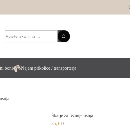
No
results
ni boni
Najem prikolice / transporterja
 usnja
Škarje za rezanje usnja
85,10
€