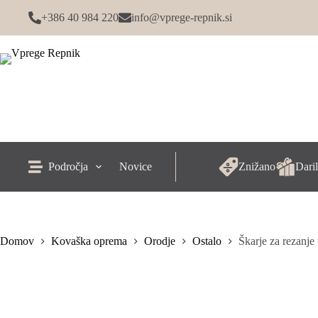
Skip
+386 40 984 220
info@vprege-repnik.si
to
content
Področja
Novice
Znižano
Daril
Domov
Kovaška oprema
Orodje
Ostalo
Škarje za rezanje