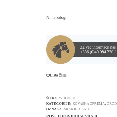
Ni na zalogi
Za več informacij nas 
+386 (0)40 984 220 / 
Lista želja
ŠIFRA:
WHG0050
KATEGORIJE:
KOVAŠKA OPREMA
,
OROD
OZNAKA:
ŠKARJE. USNJE
POŠLJI POVPRAŠEVANJE