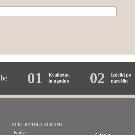
01
02
Kvalitetno
Izdelki po
dbe
in ugodno
naročilu
STRUKTURA STRANI
Kočije
Znižano