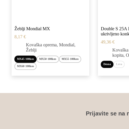
Žeblji Mondial MX
Double S 25A D
ukrivljeno konk
8,17
€
49,36
€
Kovaška oprema
,
Mondial
,
Žeblji
Kovaška
kopita
,
O
MX45 100kos
MX50 100kos
MX55 100kos
Desna
Leva
MX60 100kos
Ta
Ta
izdelek
izdelek
ima
ima
več
več
različic.
različic.
Možnosti
Možnosti
lahko
lahko
izberete
izberete
Prijavite se na 
na
na
strani
strani
izdelka
izdelka