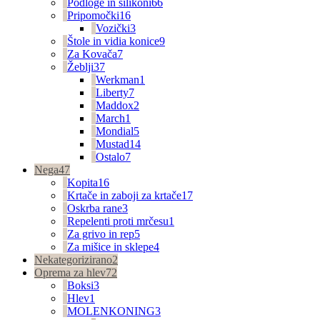
Podloge in silikoni
66
Pripomočki
16
Vozički
3
Štole in vidia konice
9
Za Kovača
7
Žeblji
37
Werkman
1
Liberty
7
Maddox
2
March
1
Mondial
5
Mustad
14
Ostalo
7
Nega
47
Kopita
16
Krtače in zaboji za krtače
17
Oskrba rane
3
Repelenti proti mrčesu
1
Za grivo in rep
5
Za mišice in sklepe
4
Nekategorizirano
2
Oprema za hlev
72
Boksi
3
Hlev
1
MOLENKONING
3