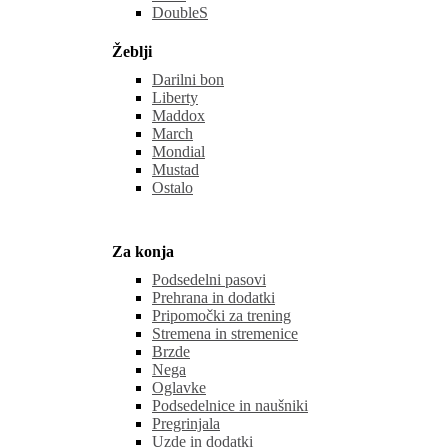
DoubleS
Žeblji
Darilni bon
Liberty
Maddox
March
Mondial
Mustad
Ostalo
Za konja
Podsedelni pasovi
Prehrana in dodatki
Pripomočki za trening
Stremena in stremenice
Brzde
Nega
Oglavke
Podsedelnice in naušniki
Pregrinjala
Uzde in dodatki