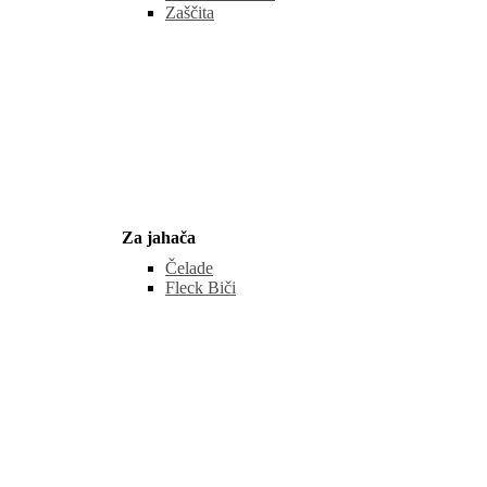
Zaščita
Za jahača
Čelade
Fleck Biči