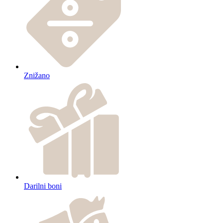
Znižano
Darilni boni