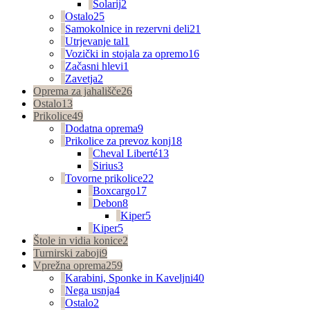
Solarij
2
Ostalo
25
Samokolnice in rezervni deli
21
Utrjevanje tal
1
Vozički in stojala za opremo
16
Začasni hlevi
1
Zavetja
2
Oprema za jahališče
26
Ostalo
13
Prikolice
49
Dodatna oprema
9
Prikolice za prevoz konj
18
Cheval Liberté
13
Sirius
3
Tovorne prikolice
22
Boxcargo
17
Debon
8
Kiper
5
Kiper
5
Štole in vidia konice
2
Turnirski zaboji
9
Vprežna oprema
259
Karabini, Sponke in Kaveljni
40
Nega usnja
4
Ostalo
2