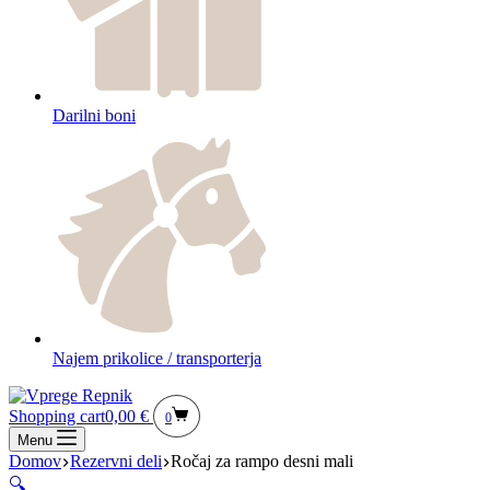
Darilni boni
Najem prikolice / transporterja
Shopping cart
0,00
€
0
Menu
Domov
Rezervni deli
Ročaj za rampo desni mali
🔍