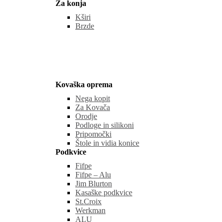
Za konja
Kširi
Brzde
Kovaška oprema
Nega kopit
Za Kovača
Orodje
Podloge in silikoni
Pripomočki
Štole in vidia konice
Podkvice
Fifpe
Fifpe – Alu
Jim Blurton
Kasaške podkvice
St.Croix
Werkman
ALU