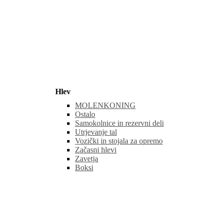
Hlev
MOLENKONING
Ostalo
Samokolnice in rezervni deli
Utrjevanje tal
Vozički in stojala za opremo
Začasni hlevi
Zavetja
Boksi