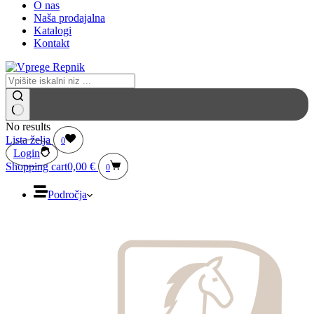
O nas
Naša prodajalna
Katalogi
Kontakt
No results
Lista želja
0
Login
Shopping cart
0,00
€
0
Področja