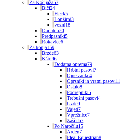
Za Kočijaža
57
Biči
24
Fleck
5
Lonžirni
3
vozni
18
Dodatno
20
Predpasniki
5
Rokavice
6
Za konja
159
Brzde
63
Kširi
96
Dodatna oprema
79
Hrbtni pasovi
7
Ojne zanke
4
Oprsniki in vratni pasovi
11
Ostalo
8
Podrepniki
5
Trebušni pasovi
4
Uzde
9
Vajeti
7
Vprežnice
7
Zaščita
7
Po Naročilu
15
Arden
7
Ideal Equestrian
8