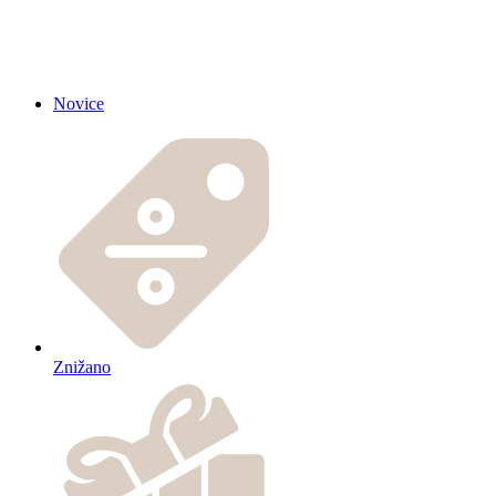
Novice
Znižano