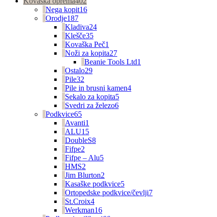
Kovaška oprema
402
Nega kopit
16
Orodje
187
Kladiva
24
Klešče
35
Kovaška Peč
1
Noži za kopita
27
Beanie Tools Ltd
1
Ostalo
29
Pile
32
Pile in brusni kamen
4
Sekalo za kopita
5
Svedri za železo
6
Podkvice
65
Avanti
1
ALU
15
DoubleS
8
Fifpe
2
Fifpe – Alu
5
HMS
2
Jim Blurton
2
Kasaške podkvice
5
Ortopedske podkvice/čevlji
7
St.Croix
4
Werkman
16