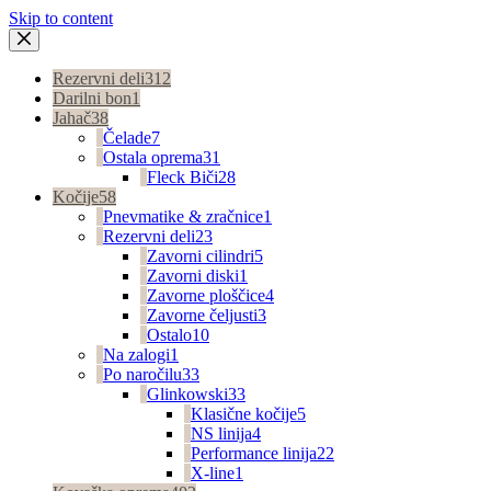
Skip to content
Rezervni deli
312
Darilni bon
1
Jahač
38
Čelade
7
Ostala oprema
31
Fleck Biči
28
Kočije
58
Pnevmatike & zračnice
1
Rezervni deli
23
Zavorni cilindri
5
Zavorni diski
1
Zavorne ploščice
4
Zavorne čeljusti
3
Ostalo
10
Na zalogi
1
Po naročilu
33
Glinkowski
33
Klasične kočije
5
NS linija
4
Performance linija
22
X-line
1