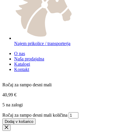
Najem prikolice / transporterja
O nas
Naša prodajalna
Katalogi
Kontakt
Ročaj za rampo desni mali
40,99
€
5 na zalogi
Ročaj za rampo desni mali količina
Dodaj v košarico