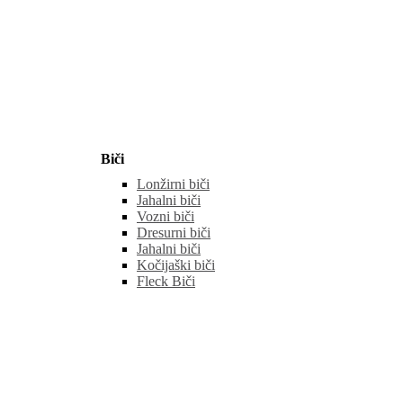
Biči
Lonžirni biči
Jahalni biči
Vozni biči
Dresurni biči
Jahalni biči
Kočijaški biči
Fleck Biči