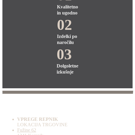
Kvalitetno
in ugodno
02
Izdelki po
naročilu
03
Dolgoletne
izkušnje
VPREGE REPNIK
LOKACIJA TRGOVINE
Fužine 62