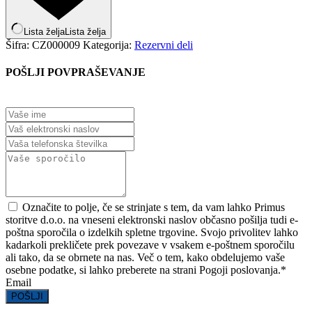
Lista želja
Lista želja
Šifra:
CZ000009
Kategorija:
Rezervni deli
POŠLJI POVPRAŠEVANJE
Označite to polje, če se strinjate s tem, da vam lahko Primus
storitve d.o.o. na vneseni elektronski naslov občasno pošilja tudi e-
poštna sporočila o izdelkih spletne trgovine. Svojo privolitev lahko
kadarkoli prekličete prek povezave v vsakem e-poštnem sporočilu
ali tako, da se obrnete na nas. Več o tem, kako obdelujemo vaše
osebne podatke, si lahko preberete na strani Pogoji poslovanja.
*
Email
POŠLJI