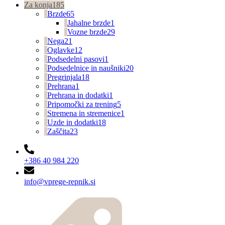
Za konja
185
Brzde
65
Jahalne brzde
1
Vozne brzde
29
Nega
21
Oglavke
12
Podsedelni pasovi
1
Podsedelnice in naušniki
20
Pregrinjala
18
Prehrana
1
Prehrana in dodatki
1
Pripomočki za trening
5
Stremena in stremenice
1
Uzde in dodatki
18
Zaščita
23
+386 40 984 220
info@vprege-repnik.si