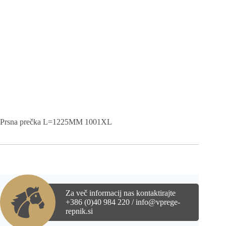
Prsna prečka L=1225MM 1001XL
Za več informacij nas kontaktirajte
+386 (0)40 984 220 / info@vprege-
repnik.si