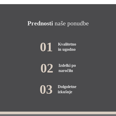
Prednosti
naše ponudbe
01
Kvalitetno
in ugodno
02
Izdelki po
naročilu
03
Dolgoletne
izkušnje