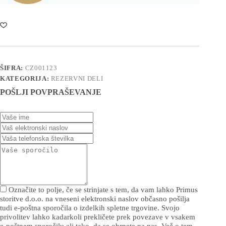
ŠIFRA:
CZ001123
KATEGORIJA:
REZERVNI DELI
POŠLJI POVPRAŠEVANJE
Označite to polje, če se strinjate s tem, da vam lahko Primus
storitve d.o.o. na vneseni elektronski naslov občasno pošilja
tudi e-poštna sporočila o izdelkih spletne trgovine. Svojo
privolitev lahko kadarkoli prekličete prek povezave v vsakem
e-poštnem sporočilu ali tako, da se obrnete na nas. Več o tem,