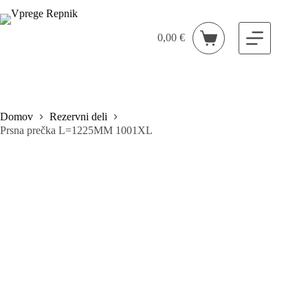
Skip
to
content
0,00
€
Shopping
cart
Domov
Rezervni deli
Prsna prečka L=1225MM 1001XL