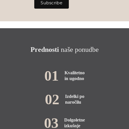
Prednosti
naše ponudbe
01
Kvalitetno
in ugodno
02
Izdelki po
naročilu
03
Dolgoletne
izkušnje