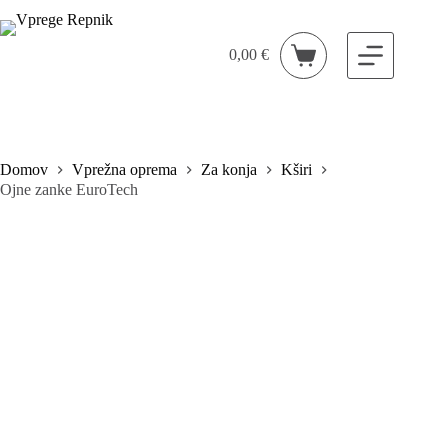
Skip
to
content
0,00
€
Shopping
cart
Domov
Vprežna oprema
Za konja
Kširi
Ojne zanke EuroTech