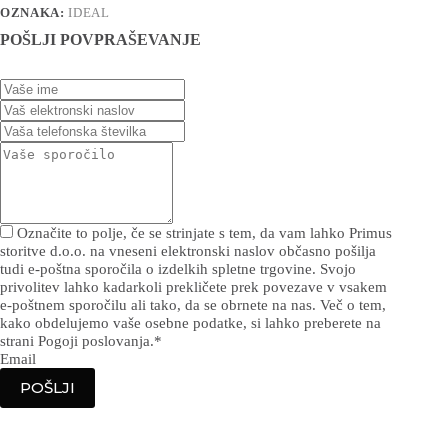
OZNAKA:
IDEAL
POŠLJI POVPRAŠEVANJE
Označite to polje, če se strinjate s tem, da vam lahko Primus
storitve d.o.o. na vneseni elektronski naslov občasno pošilja
tudi e-poštna sporočila o izdelkih spletne trgovine. Svojo
privolitev lahko kadarkoli prekličete prek povezave v vsakem
e-poštnem sporočilu ali tako, da se obrnete na nas. Več o tem,
kako obdelujemo vaše osebne podatke, si lahko preberete na
strani Pogoji poslovanja.
*
Email
POŠLJI