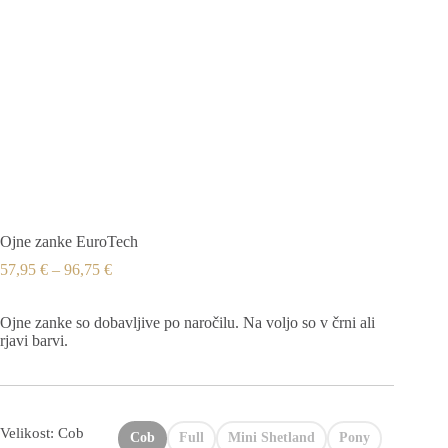
Ojne zanke EuroTech
57,95
€
–
96,75
€
Ojne zanke so dobavljive po naročilu. Na voljo so v črni ali
rjavi barvi.
Velikost: Cob
Cob
Full
Mini Shetland
Pony