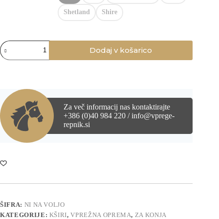
Shetland
Shire
Ojne
Dodaj v košarico
zanke
EuroTech
količina
Za več informacij nas kontaktirajte
+386 (0)40 984 220 / info@vprege-
repnik.si
ŠIFRA:
NI NA VOLJO
KATEGORIJE:
KŠIRI
,
VPREŽNA OPREMA
,
ZA KONJA