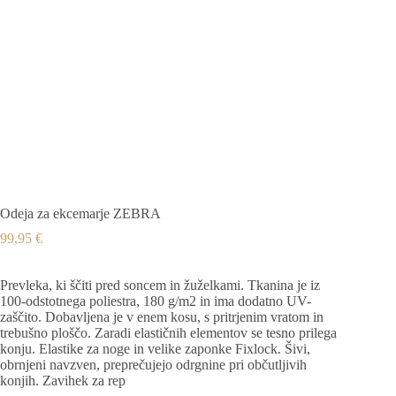
Odeja za ekcemarje ZEBRA
99,95
€
Prevleka, ki ščiti pred soncem in žuželkami. Tkanina je iz
100-odstotnega poliestra, 180 g/m2 in ima dodatno UV-
zaščito. Dobavljena je v enem kosu, s pritrjenim vratom in
trebušno ploščo. Zaradi elastičnih elementov se tesno prilega
konju. Elastike za noge in velike zaponke Fixlock. Šivi,
obrnjeni navzven, preprečujejo odrgnine pri občutljivih
konjih. Zavihek za rep