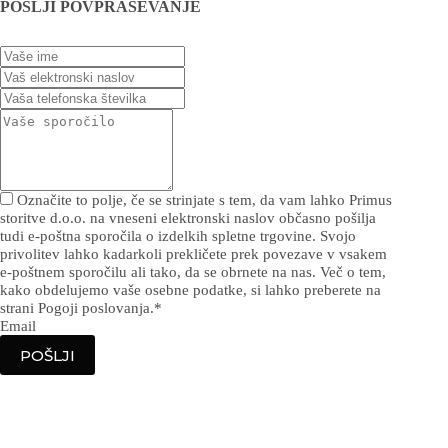
POŠLJI POVPRAŠEVANJE
Označite to polje, če se strinjate s tem, da vam lahko Primus
storitve d.o.o. na vneseni elektronski naslov občasno pošilja
tudi e-poštna sporočila o izdelkih spletne trgovine. Svojo
privolitev lahko kadarkoli prekličete prek povezave v vsakem
e-poštnem sporočilu ali tako, da se obrnete na nas. Več o tem,
kako obdelujemo vaše osebne podatke, si lahko preberete na
strani Pogoji poslovanja.
*
Email
POŠLJI