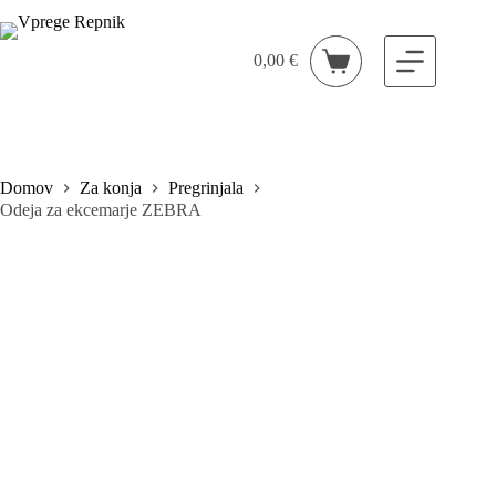
Skip
to
content
0,00
€
Shopping
cart
Domov
Za konja
Pregrinjala
Odeja za ekcemarje ZEBRA