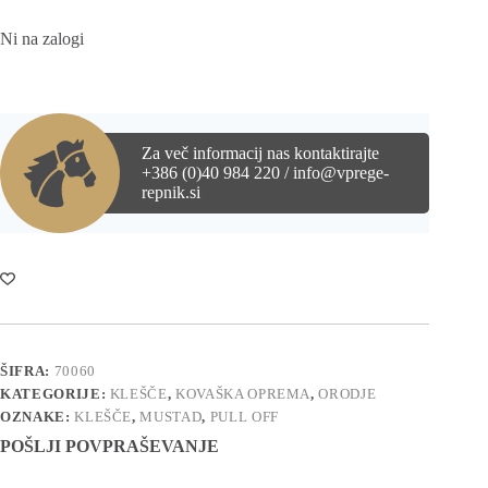
Ni na zalogi
Za več informacij nas kontaktirajte
+386 (0)40 984 220 / info@vprege-
repnik.si
ŠIFRA:
70060
KATEGORIJE:
KLEŠČE
,
KOVAŠKA OPREMA
,
ORODJE
OZNAKE:
KLEŠČE
,
MUSTAD
,
PULL OFF
POŠLJI POVPRAŠEVANJE