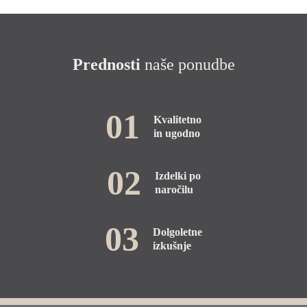
Prednosti
naše ponudbe
01
Kvalitetno
in ugodno
02
Izdelki po
naročilu
03
Dolgoletne
izkušnje