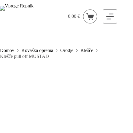
Skip
to
content
0,00
€
Shopping
cart
Domov
Kovaška oprema
Orodje
Klešče
Klešče pull off MUSTAD