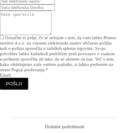
Označite to polje, če se strinjate s tem, da vam lahko Primus
storitve d.o.o. na vneseni elektronski naslov občasno pošilja
tudi e-poštna sporočila o izdelkih spletne trgovine. Svojo
privolitev lahko kadarkoli prekličete prek povezave v vsakem
e-poštnem sporočilu ali tako, da se obrnete na nas. Več o tem,
kako obdelujemo vaše osebne podatke, si lahko preberete na
strani Pogoji poslovanja.
*
Email
POŠLJI
Dodatne podrobnosti