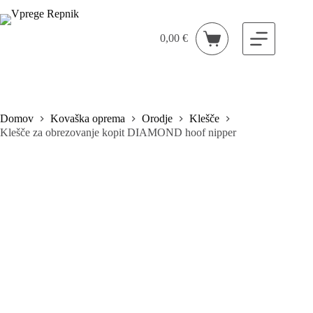
Skip
to
content
0,00
€
Shopping
cart
Domov
Kovaška oprema
Orodje
Klešče
Klešče za obrezovanje kopit DIAMOND hoof nipper