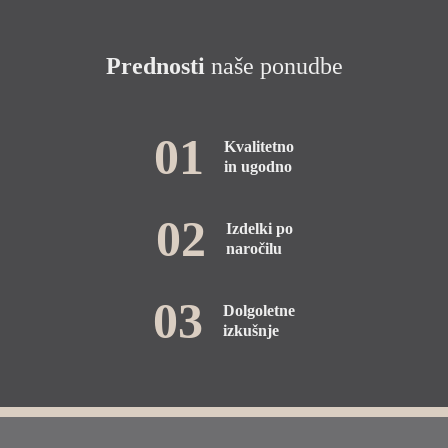
Prednosti
naše ponudbe
01
Kvalitetno
in ugodno
02
Izdelki po
naročilu
03
Dolgoletne
izkušnje