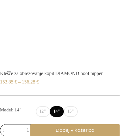
Klešče za obrezovanje kopit DIAMOND hoof nipper
153,85
€
–
156,28
€
Model: 14"
12"
14"
15"
Klešče
Dodaj v košarico
za