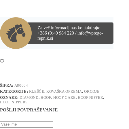
obrezovanje
kopit
DIAMOND
hoof
nipper
količina
Za več informacij nas kontaktirajte
+386 (0)40 984 220 / info@vprege-
repnik.si
ŠIFRA:
A80004
KATEGORIJE:
KLEŠČE
,
KOVAŠKA OPREMA
,
ORODJE
OZNAKE:
DIAMOND
,
HOOF
,
HOOF CARE
,
HOOF NIPPER
,
HOOF NIPPERS
POŠLJI POVPRAŠEVANJE