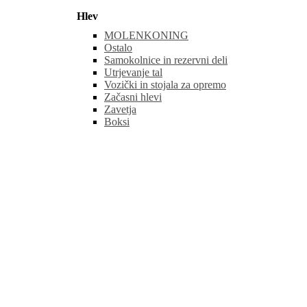
Hlev
MOLENKONING
Ostalo
Samokolnice in rezervni deli
Utrjevanje tal
Vozički in stojala za opremo
Začasni hlevi
Zavetja
Boksi