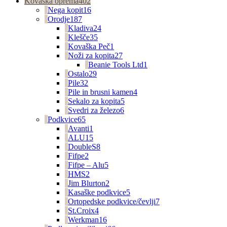
Kovaška oprema
402
Nega kopit
16
Orodje
187
Kladiva
24
Klešče
35
Kovaška Peč
1
Noži za kopita
27
Beanie Tools Ltd
1
Ostalo
29
Pile
32
Pile in brusni kamen
4
Sekalo za kopita
5
Svedri za železo
6
Podkvice
65
Avanti
1
ALU
15
DoubleS
8
Fifpe
2
Fifpe – Alu
5
HMS
2
Jim Blurton
2
Kasaške podkvice
5
Ortopedske podkvice/čevlji
7
St.Croix
4
Werkman
16