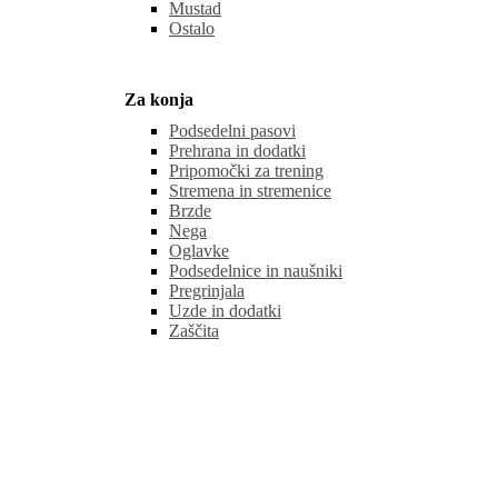
Mustad
Ostalo
Za konja
Podsedelni pasovi
Prehrana in dodatki
Pripomočki za trening
Stremena in stremenice
Brzde
Nega
Oglavke
Podsedelnice in naušniki
Pregrinjala
Uzde in dodatki
Zaščita