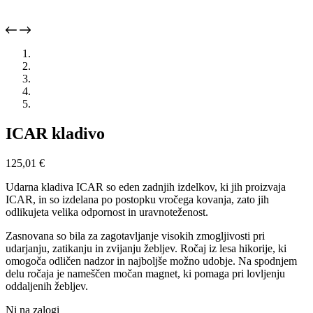
ICAR kladivo
125,01
€
Udarna kladiva ICAR so eden zadnjih izdelkov, ki jih proizvaja
ICAR, in so izdelana po postopku vročega kovanja, zato jih
odlikujeta velika odpornost in uravnoteženost.
Zasnovana so bila za zagotavljanje visokih zmogljivosti pri
udarjanju, zatikanju in zvijanju žebljev. Ročaj iz lesa hikorije, ki
omogoča odličen nadzor in najboljše možno udobje. Na spodnjem
delu ročaja je nameščen močan magnet, ki pomaga pri lovljenju
oddaljenih žebljev.
Ni na zalogi