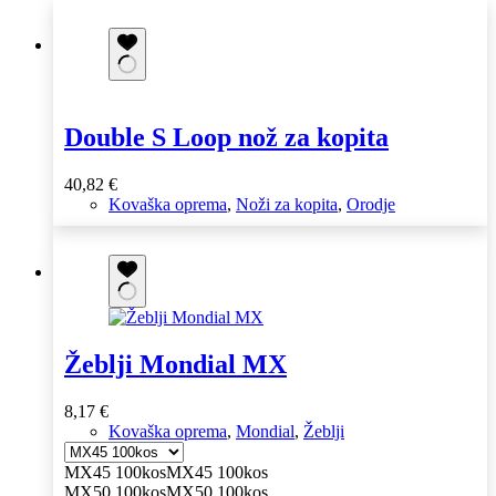
Double S Loop nož za kopita
40,82
€
Kovaška oprema
,
Noži za kopita
,
Orodje
Žeblji Mondial MX
8,17
€
Kovaška oprema
,
Mondial
,
Žeblji
MX45 100kos
MX45 100kos
MX50 100kos
MX50 100kos