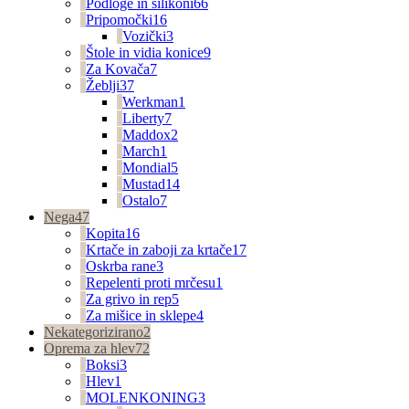
Podloge in silikoni
66
Pripomočki
16
Vozički
3
Štole in vidia konice
9
Za Kovača
7
Žeblji
37
Werkman
1
Liberty
7
Maddox
2
March
1
Mondial
5
Mustad
14
Ostalo
7
Nega
47
Kopita
16
Krtače in zaboji za krtače
17
Oskrba rane
3
Repelenti proti mrčesu
1
Za grivo in rep
5
Za mišice in sklepe
4
Nekategorizirano
2
Oprema za hlev
72
Boksi
3
Hlev
1
MOLENKONING
3