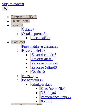
Skip to content
Rezervni deli
312
Darilni bon
1
Jahač
38
Čelade
7
Ostala oprema
31
Fleck Biči
28
Kočije
58
Pnevmatike & zračnice
1
Rezervni deli
23
Zavorni cilindri
5
Zavorni diski
1
Zavorne ploščice
4
Zavorne čeljusti
3
Ostalo
10
Na zalogi
1
Po naročilu
33
Glinkowski
33
Klasične kočije
5
NS linija
4
Performance linija
22
X-line
1