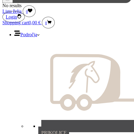
No results
Lista želja
0
Login
Shopping cart
0,00
€
0
Področja
PRIKOLICE