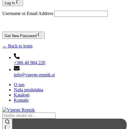
Log In
Username or Email Address
Get New Password
← Back to login
+386 40 984 220
info@vprege-repnik.si
O nas
Naša prodajalna
Katalogi
Kontakt