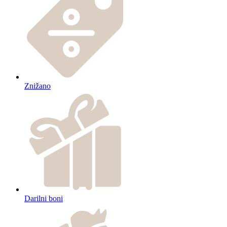
Znižano
Darilni boni