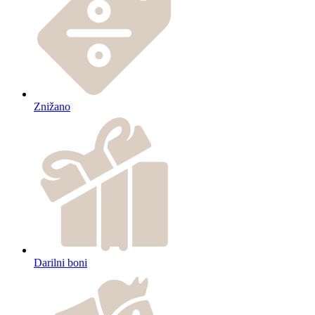
Znižano
Darilni boni