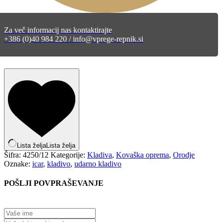
Za več informacij nas kontaktirajte
+386 (0)40 984 220 / info@vprege-repnik.si
Lista želja
Lista želja
Šifra:
4250/12
Kategorije:
Kladiva
,
Kovaška oprema
,
Orodje
Oznake:
icar
,
kladivo
,
udarno kladivo
POŠLJI POVPRAŠEVANJE