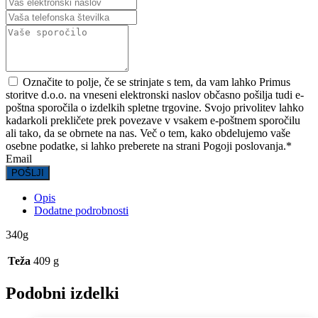
Označite to polje, če se strinjate s tem, da vam lahko Primus
storitve d.o.o. na vneseni elektronski naslov občasno pošilja tudi e-
poštna sporočila o izdelkih spletne trgovine. Svojo privolitev lahko
kadarkoli prekličete prek povezave v vsakem e-poštnem sporočilu
ali tako, da se obrnete na nas. Več o tem, kako obdelujemo vaše
osebne podatke, si lahko preberete na strani Pogoji poslovanja.
*
Email
POŠLJI
Opis
Dodatne podrobnosti
340g
Teža
409 g
Podobni izdelki