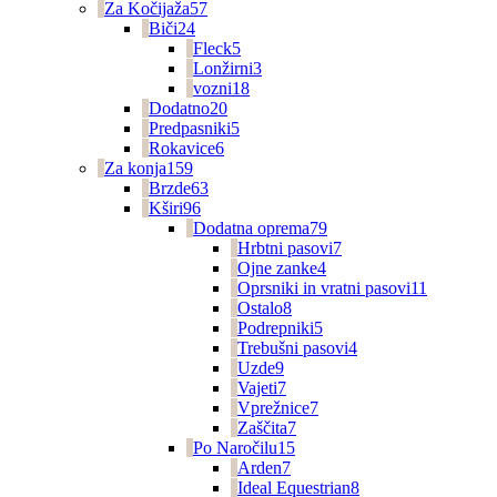
Za Kočijaža
57
Biči
24
Fleck
5
Lonžirni
3
vozni
18
Dodatno
20
Predpasniki
5
Rokavice
6
Za konja
159
Brzde
63
Kširi
96
Dodatna oprema
79
Hrbtni pasovi
7
Ojne zanke
4
Oprsniki in vratni pasovi
11
Ostalo
8
Podrepniki
5
Trebušni pasovi
4
Uzde
9
Vajeti
7
Vprežnice
7
Zaščita
7
Po Naročilu
15
Arden
7
Ideal Equestrian
8