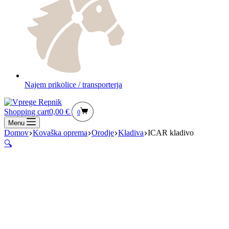
Najem prikolice / transporterja
Shopping cart
0,00
€
0
Menu
Domov
Kovaška oprema
Orodje
Kladiva
ICAR kladivo
🔍