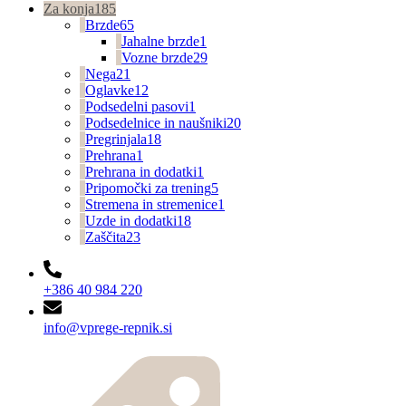
Za konja
185
Brzde
65
Jahalne brzde
1
Vozne brzde
29
Nega
21
Oglavke
12
Podsedelni pasovi
1
Podsedelnice in naušniki
20
Pregrinjala
18
Prehrana
1
Prehrana in dodatki
1
Pripomočki za trening
5
Stremena in stremenice
1
Uzde in dodatki
18
Zaščita
23
+386 40 984 220
info@vprege-repnik.si