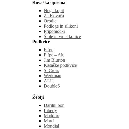
Kovaška oprema
Nega kopit
Za Kovača
Orodje
Podloge in silikoni
Pripomočki
Štole in vidia konice
Podkvice
Fifpe
Fifpe – Alu
Jim Blurton
Kasaške podkvice
St.Croix
Werkman
ALU
DoubleS
Žeblji
Darilni bon
Liberty
Maddox
March
Mondial