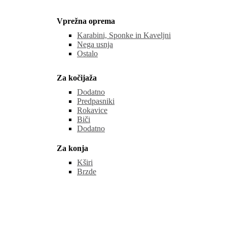
Vprežna oprema
Karabini, Sponke in Kaveljni
Nega usnja
Ostalo
Za kočijaža
Dodatno
Predpasniki
Rokavice
Biči
Dodatno
Za konja
Kširi
Brzde