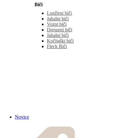
Biči
Lonžirni biči
Jahalni biči
Vozni biči
Dresurni biči
Jahalni biči
Kočijaški biči
Fleck Biči
Novice