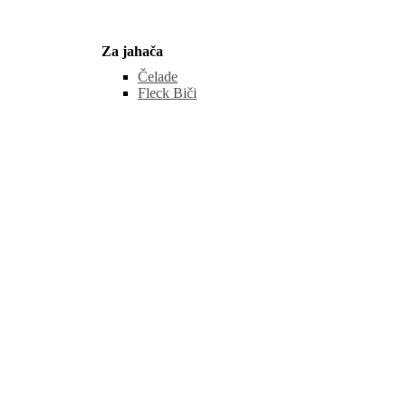
Za jahača
Čelade
Fleck Biči