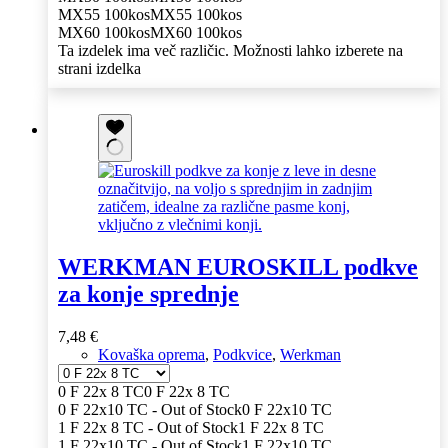
MX55 100kos
MX55 100kos
MX60 100kos
MX60 100kos
Ta izdelek ima več različic. Možnosti lahko izberete na
strani izdelka
WERKMAN EUROSKILL podkve
za konje sprednje
7,48
€
Kovaška oprema
,
Podkvice
,
Werkman
0 F 22x 8 TC
0 F 22x 8 TC
0 F 22x10 TC - Out of Stock
0 F 22x10 TC
1 F 22x 8 TC - Out of Stock
1 F 22x 8 TC
1 F 22x10 TC - Out of Stock
1 F 22x10 TC