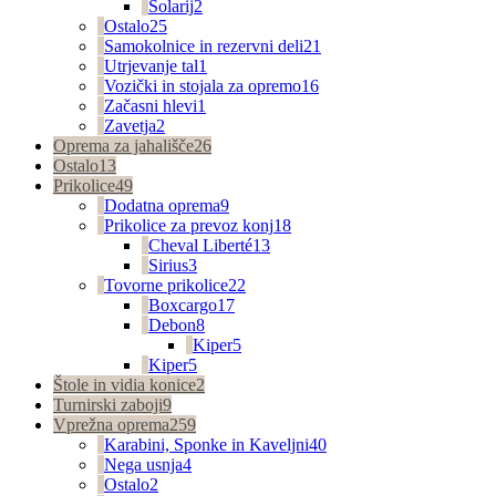
Solarij
2
Ostalo
25
Samokolnice in rezervni deli
21
Utrjevanje tal
1
Vozički in stojala za opremo
16
Začasni hlevi
1
Zavetja
2
Oprema za jahališče
26
Ostalo
13
Prikolice
49
Dodatna oprema
9
Prikolice za prevoz konj
18
Cheval Liberté
13
Sirius
3
Tovorne prikolice
22
Boxcargo
17
Debon
8
Kiper
5
Kiper
5
Štole in vidia konice
2
Turnirski zaboji
9
Vprežna oprema
259
Karabini, Sponke in Kaveljni
40
Nega usnja
4
Ostalo
2