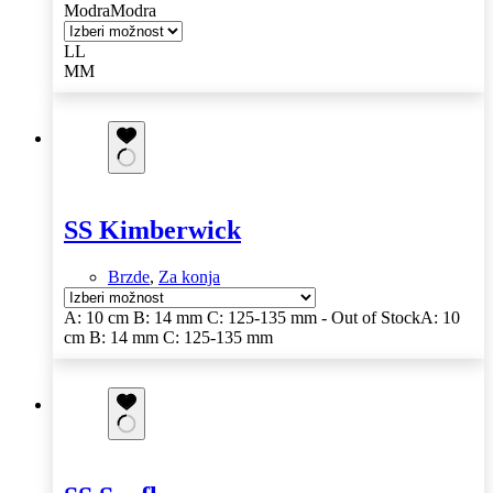
Modra
Modra
L
L
M
M
Ta
izdelek
ima
več
različic.
Možnosti
lahko
SS Kimberwick
izberete
na
strani
Brzde
,
Za konja
izdelka
A: 10 cm B: 14 mm C: 125-135 mm - Out of Stock
A: 10
cm B: 14 mm C: 125-135 mm