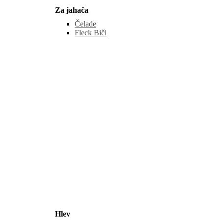
Za jahača
Čelade
Fleck Biči
Hlev