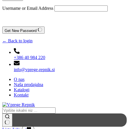
Username or Email Address
Get New Password
← Back to login
+386 40 984 220
info@vprege-repnik.si
O nas
Naša prodajalna
Katalogi
Kontakt
No