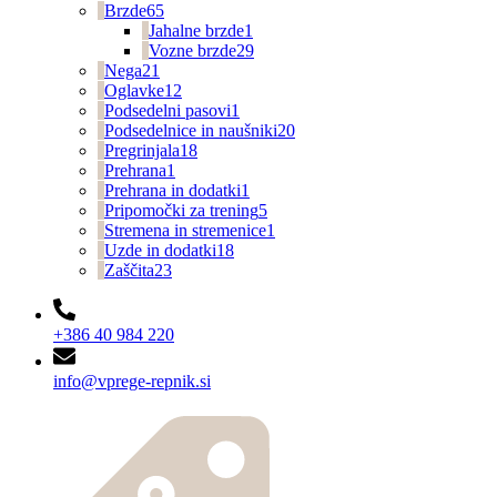
Brzde
65
Jahalne brzde
1
Vozne brzde
29
Nega
21
Oglavke
12
Podsedelni pasovi
1
Podsedelnice in naušniki
20
Pregrinjala
18
Prehrana
1
Prehrana in dodatki
1
Pripomočki za trening
5
Stremena in stremenice
1
Uzde in dodatki
18
Zaščita
23
+386 40 984 220
info@vprege-repnik.si