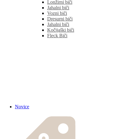
Lonžirni biči
Jahalni biči
Vozni biči
Dresurni biči
Jahalni biči
Kočijaški biči
Fleck Biči
Novice