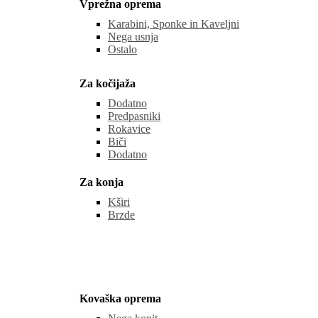
Vprežna oprema
Karabini, Sponke in Kaveljni
Nega usnja
Ostalo
Za kočijaža
Dodatno
Predpasniki
Rokavice
Biči
Dodatno
Za konja
Kširi
Brzde
Kovaška oprema