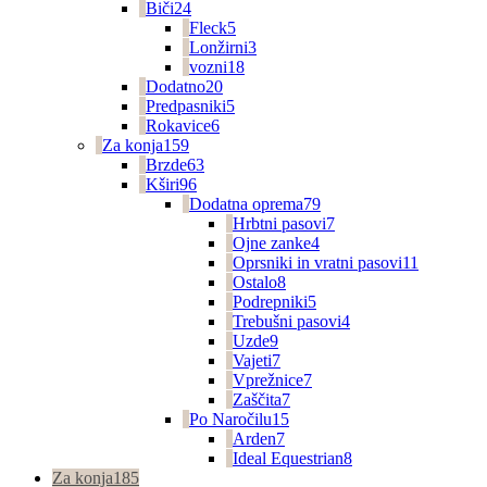
Biči
24
Fleck
5
Lonžirni
3
vozni
18
Dodatno
20
Predpasniki
5
Rokavice
6
Za konja
159
Brzde
63
Kširi
96
Dodatna oprema
79
Hrbtni pasovi
7
Ojne zanke
4
Oprsniki in vratni pasovi
11
Ostalo
8
Podrepniki
5
Trebušni pasovi
4
Uzde
9
Vajeti
7
Vprežnice
7
Zaščita
7
Po Naročilu
15
Arden
7
Ideal Equestrian
8
Za konja
185