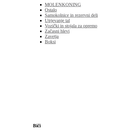
MOLENKONING
Ostalo
Samokolnice in rezervni deli
Utrjevanje tal
Vozički in stojala za opremo
Začasni hlevi
Zavetja
Boksi
Biči