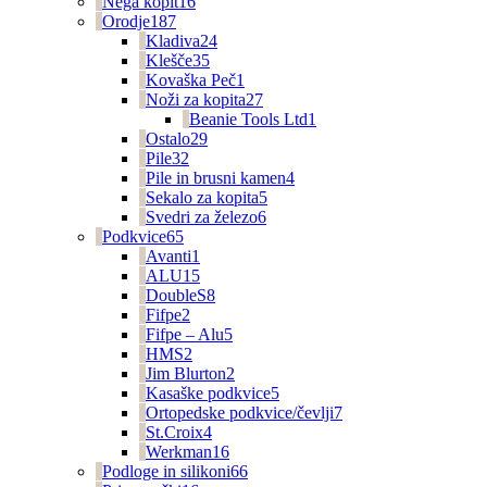
Nega kopit
16
Orodje
187
Kladiva
24
Klešče
35
Kovaška Peč
1
Noži za kopita
27
Beanie Tools Ltd
1
Ostalo
29
Pile
32
Pile in brusni kamen
4
Sekalo za kopita
5
Svedri za železo
6
Podkvice
65
Avanti
1
ALU
15
DoubleS
8
Fifpe
2
Fifpe – Alu
5
HMS
2
Jim Blurton
2
Kasaške podkvice
5
Ortopedske podkvice/čevlji
7
St.Croix
4
Werkman
16
Podloge in silikoni
66