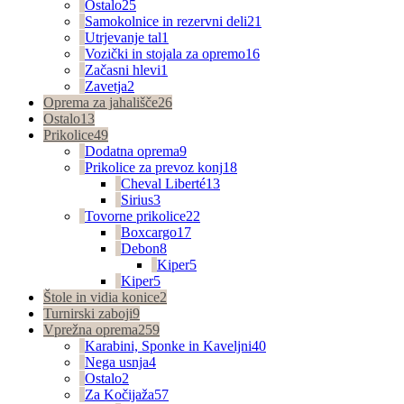
Ostalo
25
Samokolnice in rezervni deli
21
Utrjevanje tal
1
Vozički in stojala za opremo
16
Začasni hlevi
1
Zavetja
2
Oprema za jahališče
26
Ostalo
13
Prikolice
49
Dodatna oprema
9
Prikolice za prevoz konj
18
Cheval Liberté
13
Sirius
3
Tovorne prikolice
22
Boxcargo
17
Debon
8
Kiper
5
Kiper
5
Štole in vidia konice
2
Turnirski zaboji
9
Vprežna oprema
259
Karabini, Sponke in Kaveljni
40
Nega usnja
4
Ostalo
2
Za Kočijaža
57