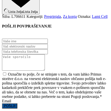
Lista želja
Lista želja
Šifra:
L706611
Kategoriji:
Pregrinjala
,
Za konja
Oznaka:
Lami Cell
POŠLJI POVPRAŠEVANJE
Označite to polje, če se strinjate s tem, da vam lahko Primus
storitve d.o.o. na vneseni elektronski naslov občasno pošilja tudi e-
poštna sporočila o izdelkih spletne trgovine. Svojo privolitev lahko
kadarkoli prekličete prek povezave v vsakem e-poštnem sporočilu
ali tako, da se obrnete na nas. Več o tem, kako obdelujemo vaše
osebne podatke, si lahko preberete na strani Pogoji poslovanja.
*
Email
POŠLJI