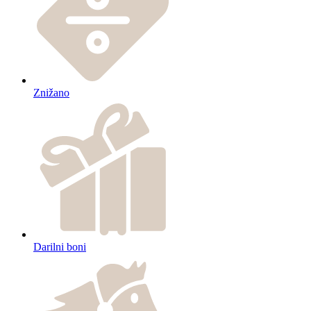
Znižano
Darilni boni