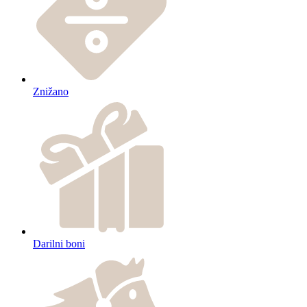
Znižano
Darilni boni