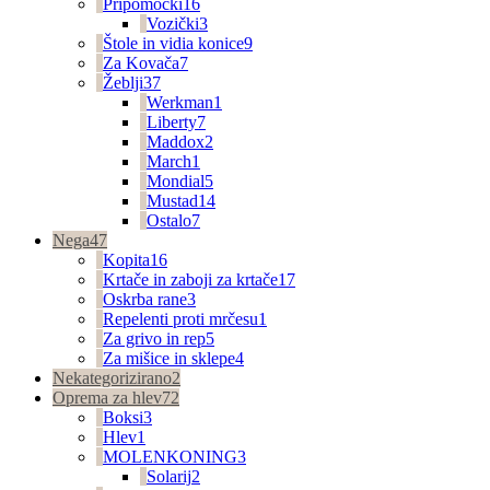
Pripomočki
16
Vozički
3
Štole in vidia konice
9
Za Kovača
7
Žeblji
37
Werkman
1
Liberty
7
Maddox
2
March
1
Mondial
5
Mustad
14
Ostalo
7
Nega
47
Kopita
16
Krtače in zaboji za krtače
17
Oskrba rane
3
Repelenti proti mrčesu
1
Za grivo in rep
5
Za mišice in sklepe
4
Nekategorizirano
2
Oprema za hlev
72
Boksi
3
Hlev
1
MOLENKONING
3
Solarij
2