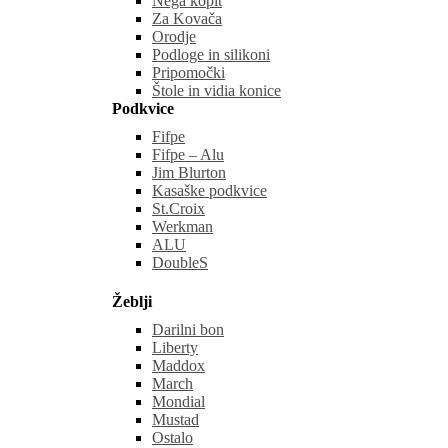
Nega kopit
Za Kovača
Orodje
Podloge in silikoni
Pripomočki
Štole in vidia konice
Podkvice
Fifpe
Fifpe – Alu
Jim Blurton
Kasaške podkvice
St.Croix
Werkman
ALU
DoubleS
Žeblji
Darilni bon
Liberty
Maddox
March
Mondial
Mustad
Ostalo