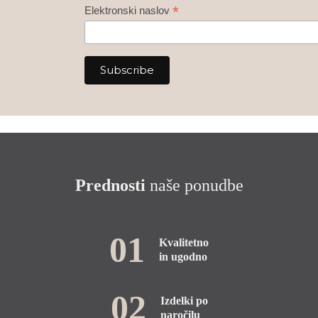
*
Elektronski naslov
Prednosti
naše ponudbe
01
Kvalitetno
in ugodno
02
Izdelki po
naročilu