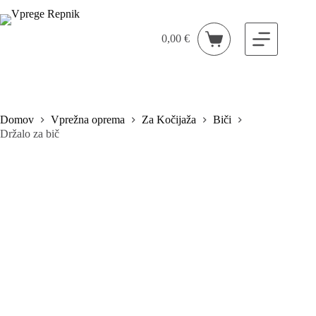
Skip
to
content
0,00
€
Shopping
cart
Domov
Vprežna oprema
Za Kočijaža
Biči
Držalo za bič