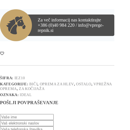
Za več informacij nas kontaktirajte
+386 (0)40 984 220 / info@vprege-
repnik.si
ŠIFRA:
IEZ10
KATEGORIJE:
BIČI
,
OPREMA ZA HLEV
,
OSTALO
,
VPREŽNA
OPREMA
,
ZA KOČIJAŽA
OZNAKA:
IDEAL
POŠLJI POVPRAŠEVANJE