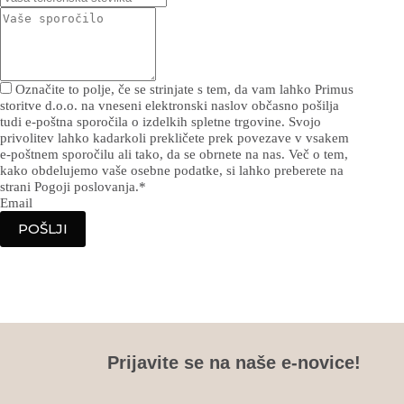
Označite to polje, če se strinjate s tem, da vam lahko Primus
storitve d.o.o. na vneseni elektronski naslov občasno pošilja
tudi e-poštna sporočila o izdelkih spletne trgovine. Svojo
privolitev lahko kadarkoli prekličete prek povezave v vsakem
e-poštnem sporočilu ali tako, da se obrnete na nas. Več o tem,
kako obdelujemo vaše osebne podatke, si lahko preberete na
strani Pogoji poslovanja.
*
Email
POŠLJI
Prijavite se na naše e-novice!