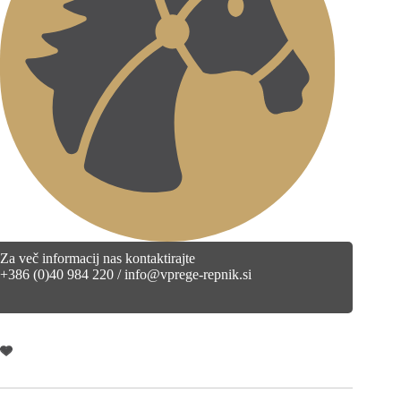
Za več informacij nas kontaktirajte
+386 (0)40 984 220 / info@vprege-repnik.si