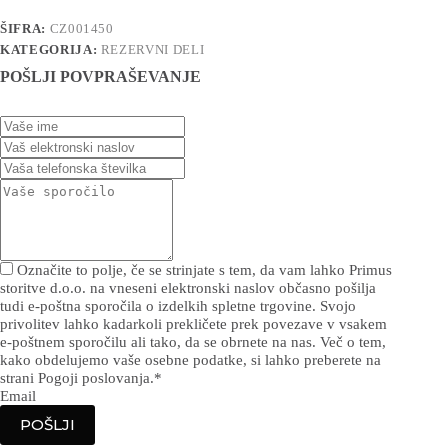
ŠIFRA:
CZ001450
KATEGORIJA:
REZERVNI DELI
POŠLJI POVPRAŠEVANJE
Označite to polje, če se strinjate s tem, da vam lahko Primus
storitve d.o.o. na vneseni elektronski naslov občasno pošilja
tudi e-poštna sporočila o izdelkih spletne trgovine. Svojo
privolitev lahko kadarkoli prekličete prek povezave v vsakem
e-poštnem sporočilu ali tako, da se obrnete na nas. Več o tem,
kako obdelujemo vaše osebne podatke, si lahko preberete na
strani Pogoji poslovanja.
*
Email
POŠLJI