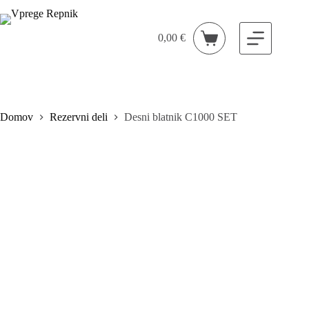
Skip
to
content
0,00
€
Shopping
cart
Domov
Rezervni deli
Desni blatnik C1000 SET